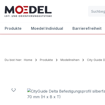
m Hauptinhalt springen
Zur Suche springen
Zur Hauptnavigation springen
Produkte
Moedel Individual
Barrierefreiheit
Du bist hier:
Home
Produkte
Modellreihen
City Guide D
Bildergalerie überspringen