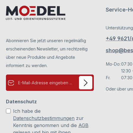
Befestigungsprofil DELTA, wird ganz nach
Ihren Wünschen angefertigt. Bitte geben Sie
Service-Ho
Ihre Wünsche (Farbe, Größe, gewünschte
Eckenform) bei Ihrer Anfrage mit an.
Unterstützung
+49 9621
Abonnieren Sie jetzt unseren regelmäßig
erscheinenden Newsletter, um rechtzeitig
shop@besc
über neue Produkte und Angebote
Mo-Do:
07:30
informiert zu werden.
12:30 
E-Mail-Adresse*
Fr.
07:30 
Oder über un
Datenschutz
Ich habe die
Datenschutzbestimmungen
zur
Kenntnis genommen und die
AGB
gelesen und bin mit ihnen