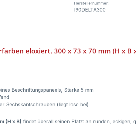
Herstellernummer:
I90DELTA300
rfarben eloxiert, 300 x 73 x 70 mm (H x B x
eines Beschriftungspaneels, Stärke 5 mm
Wand
r Sechskantschrauben (liegt lose bei)
m (H x B)
findet überall seinen Platz: an runden, eckigen