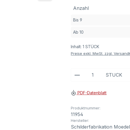
Anzahl
Bis
9
Ab
10
Inhalt:
1 STÜCK
Preise exkl. MwSt. zzgl. Versand
Produkt Anzahl: G
STÜCK
PDF-Datenblatt
Produktnummer:
11954
Hersteller:
Schilderfabrikation Moede