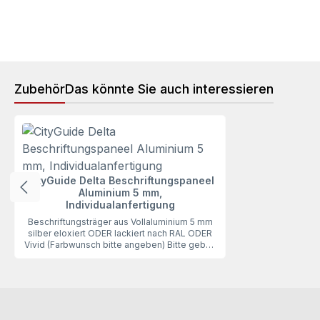
Zubehör
Das könnte Sie auch interessieren
Produktgalerie überspringen
CityGuide Delta Beschriftungspaneel
Aluminium 5 mm,
Individualanfertigung
Beschriftungsträger aus Vollaluminium 5 mm
silber eloxiert ODER lackiert nach RAL ODER
Vivid (Farbwunsch bitte angeben) Bitte geben
Sie Ihr gewünschtes Fertigungsformat an
(ACHTUNG: von der Breite werden 45 mm für
die Befestigung benötigt, das Sichtformat ist
somit um 45 mm schmaler) inkl. Bohrungen zur
Montage an DELTA-ProfilUnser Individual
Beschriftungspaneel, passend zum