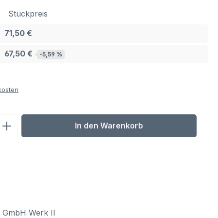
Stückpreis
71,50 €
67,50 €
-5,59 %
kosten
ib den gewünschten Wert ein oder benu
In den Warenkorb
l GmbH Werk II