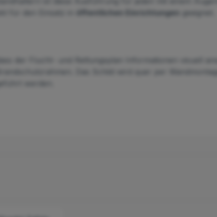
standhaltern ist diese Ausführung für jeden mit einem Aug
t für den Einsatz in
öffentlichen Einrichtungen
geeignet.
ass der Flucht- und Rettungsplan Informationen visuell a
andschutzrahmen. Das Schild wird quer per Wandmontage be
eführt werden.