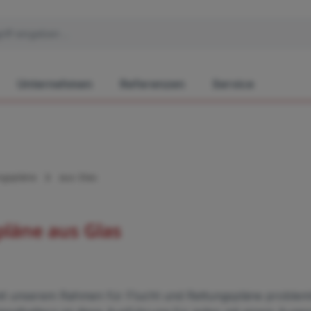
Unternehmen
Referenzen
Service
ngspläne
aus Glas
pläne aus Glas
mit unserem Rahmen für Flucht und Rettungspläne probleml