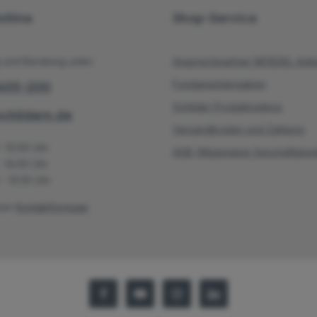
tline
Shop-Service
 und Beratung unter:
Ansprechpartner MOEDEL Ambe
Fundamentangaben
/605-200
Schilder Produktvideos
hildern.de
Versandkosten und Zahlung
 -12:00 Uhr
AGB (Allgemeine Geschäftsbe
- 16:00 Uhr
- 13:30 Uhr
ser
Kontaktformular
.