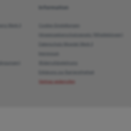
Information
rg Werk II
Cookie-Einstellungen
Hinweisgeberschutzgesetz (Whistleblower)
Datenschutz Moedel Werk II
Impressum
dingungen)
Widerrufsbelehrung
Erklärung zur Barrierefreiheit
Vertrag widerrufen