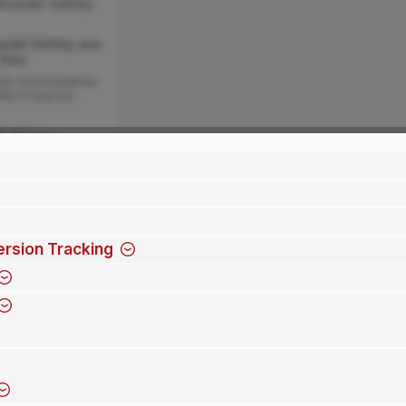
del Safety aus
Glas
 zwei verschiedenen
IN A3 und A4).
3,80 €*
rsion Tracking