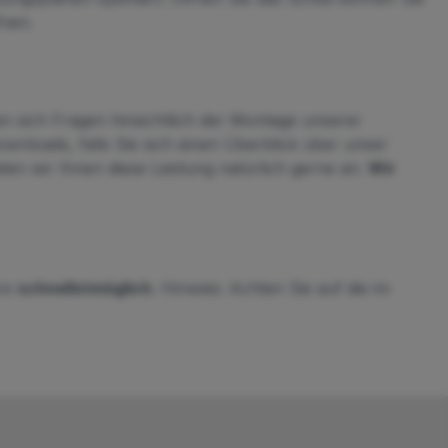
nen.
n sich Fragen hinsichtlich der Montage unserer
wnloads, falls Sie sich einen Überblick über unser
en wir Ihnen diese Leistung natürlich gerne an.
Wir
are
schnellstmöglich
. Hinweis: Achten Sie auf die im