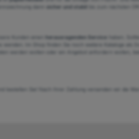
Kennzeichnung dann
sicher und stabil
bis zum nächsten Öff
sere Kunden einen
herausragenden Service
haben. Sollte
ns wenden. Im Shop finden Sie noch weitere Kataloge als Do
ten werden wollen oder ein Angebot anfordern wollen, biet
d bestellen Sie! Nach Ihrer Zahlung versenden wir die W