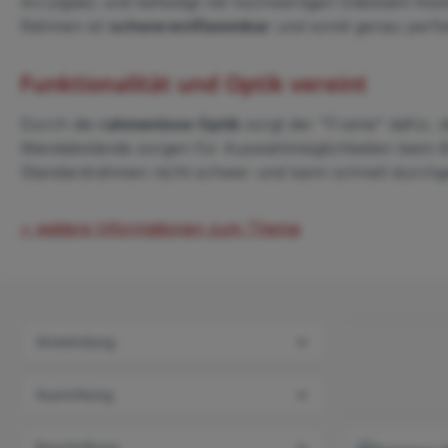
Acrylglas) und befestigt mit hochwertigen Edelstahl-Ab
Rahmen ist
schwerentflammbar
und somit genau perfek
Funktionalität und Optik vereint
Durch die
rahmenlose Optik
sorgt der "Frame" dafür, d
Wandabstände sorgen für Auswahlmöglichkeiten beim Br
Standardrahmen nicht schwer und kann schnell durchg
+ weitere Informationen zum Thema
Anwendung
Ausrichtung
Beschriftung