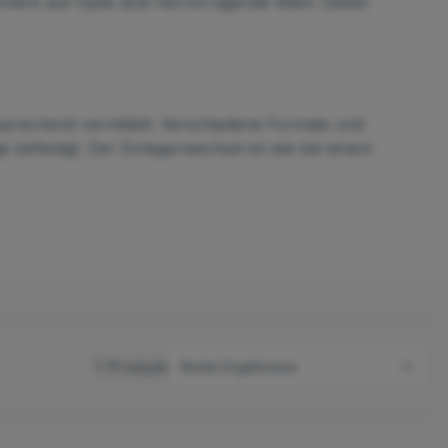
enmerk auf Optik eine hervorragende Wahl. Dieser
nsprechend vermittelt. Verschiedene Formate und
festigt. Der Einlegerwechsel ist wie bei einem
1 Produkt