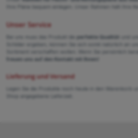
Ihre Pläne bequem einlegen. Unser Rahmen hält Ihre 
Unser Service
Bei uns muss das Produkt die
perfekte Qualität
und un
Schilder ergeben, können Sie sich somit natürlich an u
Sortiment verschaffen wollen. Wenn Sie persönlich bera
freuen uns auf den Kontakt mit Ihnen!
Lieferung und Versand
Legen Sie die Produkte noch heute in den Warenkorb un
Shop angegebene Lieferzeit.