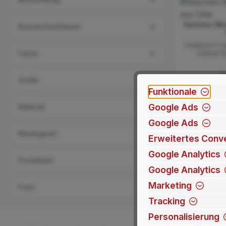
Rahmen Moe
Brandschutzklasse
Erhältlich in
Farbe
Größen (D
3
Ab
Größe
Funktionale
Google Ads
Material
Google Ads
Montageart
Erweitertes Conve
Google Analytics
Produktart
Google Analytics
Marketing
Preis
Tracking
Personalisierung