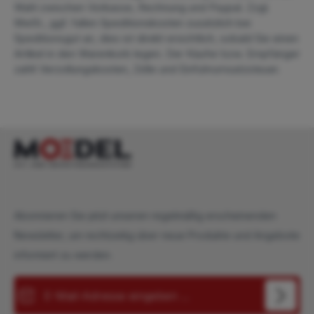
Wahl zwischen Vorkasse, Rechnung und Paypal. Zzgl.
MwSt., ggf. fallen Speditionskosten zusätzlich bei
Speditionsgut an, dies ist direkt ersichtlich, sobald Sie einen
Artikel in den Warenkorb legen. Der Käufer bzw. Empfänger
zahlt Verzollungskosten, Zölle und Einfuhrumsatzsteuer.
Abonnieren Sie jetzt unseren regelmäßig erscheinenden
Newsletter, um rechtzeitig über neue Produkte und Angebote
informiert zu werden.
E-Mail-Adresse*