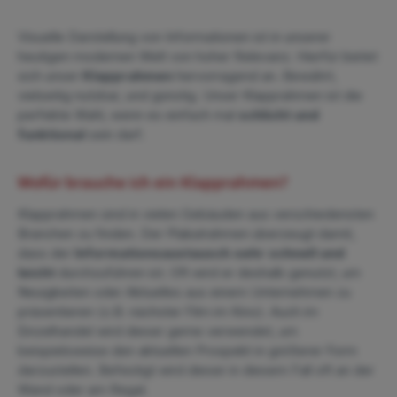
Visuelle Darstellung von Informationen ist in unserer
heutigen modernen Welt von hoher Relevanz. Hierfür bietet
sich unser
Klapprahmen
hervorragend an. Bewährt,
vielseitig nutzbar, und günstig. Unser Klapprahmen ist die
perfekte Wahl, wenn es einfach mal
schlicht und
funktional
sein darf.
Wofür brauche ich ein Klapprahmen?
Klapprahmen sind in vielen Gebäuden aus verschiedensten
Branchen zu finden. Der Plakatrahmen überzeugt damit,
dass der
Informationsaustausch sehr schnell und
leicht
durchzuführen ist. Oft wird er deshalb genutzt, um
Neuigkeiten oder Aktuelles aus einem Unternehmen zu
präsentieren (z.B. nächster Film im Kino). Auch im
Einzelhandel wird dieser gerne verwendet, um
beispielsweise den aktuellen Prospekt in größerer Form
darzustellen. Befestigt wird dieser in diesem Fall oft an der
Wand oder am Regal.