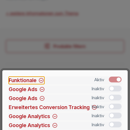
+ weitere Informationen zum Thema
Produkte filtern
Funktionale
Aktiv
Google Ads
Inaktiv
Google Ads
Inaktiv
Erweitertes Conversion Tracking
Inaktiv
Klapprahmen, Innenbereich, Hochformat
Google Analytics
Inaktiv
Erhältlich in vier unterschiedlichen Größen. Rahmen in Silber oder
Schwarz.
Google Analytics
Inaktiv