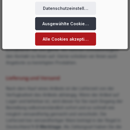
Datenschutzeinstellungen
Bestellung
Ausgewählte Cookies akzeptieren
Sie sind überzeugt und wollen Ihr Gebäude auch mit dem
Klapprahmen ausstatten? Dann
bestellen
Sie doch gerne
direkt
hier im Shop
. Sie brauchen noch eine Info oder sind
Alle Cookies akzeptieren
noch auf der Suche nach etwas anderem? Dann
kontaktieren Sie uns gerne. Wir nehmen schnellstmöglich
den Kontakt zu Ihnen auf. Gerne schicken wir Ihnen auch
Angebote zu benötigten Produkten.
Lieferung und Versand
Nach dem Kauf eines Artikels ist die Lieferzeit von der
Verfügbarkeit des Artikels abhängig. Wenn der Artikel auf
Lager und lieferbar ist, wird dieser für Sie nach Eingang der
Bestellung selbstverständlich sofort und so schnell wie
möglich versandfertig gemacht und verschickt. Die
Lieferzeit bei versandfertiger Ware beträgt in der Regel in
Deutschland
1-3 Werktage
. Als Zahlungsart haben Sie die