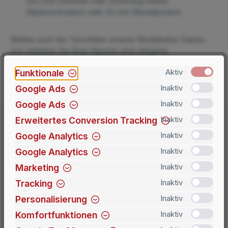
mm (mit Gewinde oder Sicherung mittels
Madenschraube) oder 25 mm Wandabstand.
Wählen auch Sie Türschilder unserer Modellreihe Galerie
und verleihen Sie Ihren Räumen eine elegante
Beschilderung.
Funktionale
Aktiv
Google Ads
Inaktiv
Google Ads
Inaktiv
Erweitertes Conversion Tracking
Inaktiv
Google Analytics
Inaktiv
Produkte filtern
Google Analytics
Inaktiv
Marketing
Inaktiv
Tracking
Inaktiv
Personalisierung
Inaktiv
Komfortfunktionen
Inaktiv