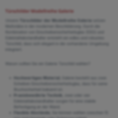
Türschilder Modellreihe Galerie
Unsere
Türschilder der Modellreihe Galerie
setzen
Maßstäbe in der modernen Beschilderung. Durch die
Kombination von Einscheibensicherheitsglas (ESG) und
Edelstahlabstandhalter entsteht ein edles und robustes
Türschild, dass sich elegant in die vorhandene Umgebung
integriert.
Warum sollten Sie ein Galerie Türschild wählen?
Hochwertiges Material
, Galerie besteht aus zwei
Scheiben Einscheibensicherheitsglas, dass für seine
Bruchsicherheit bekannt ist.
Praxisbewährte Technik
, zwei oder vier
Edelstahlabstandhalter sorgen für eine stabile
Befestigung an der Wand.
Flexible Abstände
, Sie können wählen zwischen 15