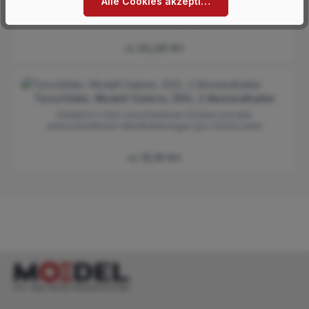
Alle Cookies akzeptieren
Erhältlich in vier verschiedenen Größen und drei
unterschiedlichen Wandhalterungen (pro Schild vier).
24,60 €*
Ab
Türschilder, Modell Galerie, ESG, 2 Abstandhalter
Erhältlich in fünf verschiedenen Größen und drei
unterschiedlichen Wandhalterungen (pro Schild zwei).
13,10 €*
Ab