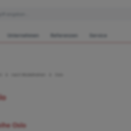
Unternehmen
Referenzen
Service
)
nach Modellreihen
Oslo
lo
ihe Oslo