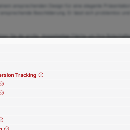
einem ansprechenden Design für eine elegante Präsentation
d ansprechende Beschilderung. Er lässt sich problemlos un
Nutzen Sie die große, doppelseitige Fläche um Ihre Botschaf
führung.
rsion Tracking
n