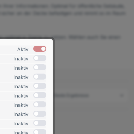
 Ihrer Informationen. Optimal für öffentliche Gebäude,
d sicher an der Decke befestigen und nimmt so im Raum
ten optimal in Szene zu setzen. Wählen auch Sie einen
Aktiv
Inaktiv
Inaktiv
Inaktiv
Inaktiv
1 Produkt
Inaktiv
Inaktiv
Inaktiv
Inaktiv
Inaktiv