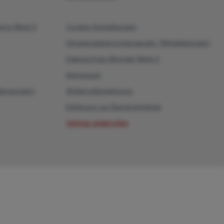
rg Werk II
Cookie-Einstellungen
Hinweisgeberschutzgesetz (Whistleblower)
Datenschutz Moedel Werk II
Impressum
dingungen)
Widerrufsbelehrung
Erklärung zur Barrierefreiheit
Vertrag widerrufen