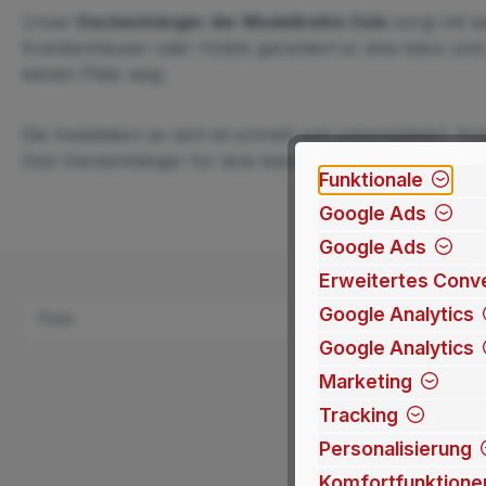
Unser
Deckenhänger der Modellreihe Oslo
sorgt mit s
Krankenhäuser oder Hotels garantiert er eine klare un
keinen Platz weg.
Die Installation an sich ist schnell und unkompliziert. 
Oslo Deckenhänger für eine klare Orientierung und Ziel
Funktionale
Google Ads
Google Ads
Erweitertes Conve
Google Analytics
Preis
Google Analytics
Marketing
Tracking
Personalisierung
Komfortfunktione