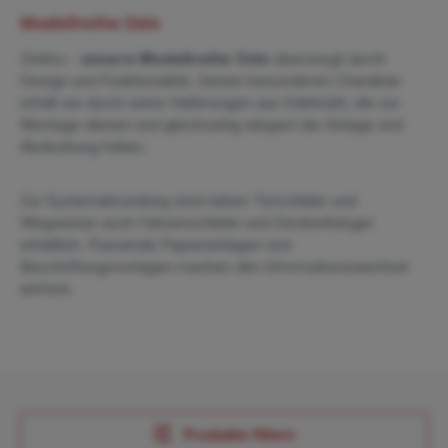
Modellreihe Oslo
Zeitlos -
unsere Modellreihe Oslo
überzeugt durch
Design und Funktionalität. Seinen besonderen Charakter
erhält sie durch seine Halterungen aus Edelstahl, die zur
Montage dienen und gleichzeitig elegant die Einlage und
Abdeckung halten.
Zur Systemabrundung sind neben Türschilder und
Wegweiser auch Fahnenschilder und Deckenhänger
erhältlich. Passende Papiereinlagen und
Beschriftungsvorlagen machen den Informationswechsel
einfach.
Produkte filtern