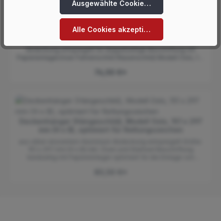
Ausgewählte Cookies akzeptieren
Verwendung für Rettungszeichen oder Brandschutzzeichen.
Fahnenschild (Nasenschild), Modell Oslo, 151 x 148
Alle Cookies akzeptieren
mm (H x B)
aus silber eloxiertem Aluminium Größe: 151 x 148 mm (H x B)
Abdeckung entspiegelt für doppelseitige Beschriftung mit
PapiereinlageUnser Fahnenschild (Nasenschild) Modell Oslo, 151
x 148 mm (H x B), wurde entwickelt für den professionellen
74,00 €*
Einsatz als Hinweisschild. Das Schild wird seitlich an einer Wand
befestigt und zeigt in einem 90 Grad Winkel in den Raum. Die
Beschriftung erfolgt durch Papiereinleger. Diese bitte separat
bestellen (siehe Zbehör).
Deckenhänger (Hängeschild), Modell Oslo, 151 x 297
mm (H x B), optimiert für Rettungszeichen
aus silber eloxiertem Aluminium Abdeckung entspiegelt Größe:
151 x 297 mm (H x B) inkl. Ösen und Stahlseil Beschriftung
beidseitig mit Papiereinleger optimiert für die Einlage von
RettungszeichenUnser Deckenhänger (Hängeschild) Modell
83,50 €*
Oslo, 151 x 297 mm (H x B), wurde entwickelt für den
professionellen Einsatz als Hinweisschild. Sicher angebracht an
der Decke nimmt er keinen Platz im Raum und weist positiv
auffallend den Weg. Die Beschriftung erfolgt mit Papiereinlegern
(bitte separat unter Zubehör bestellen). Zur formschönen
Befestigung empfehlen wir unsere Deckenautomatik. Aufgrund
seines Formates ist er optimal geeignet als Verwendung für