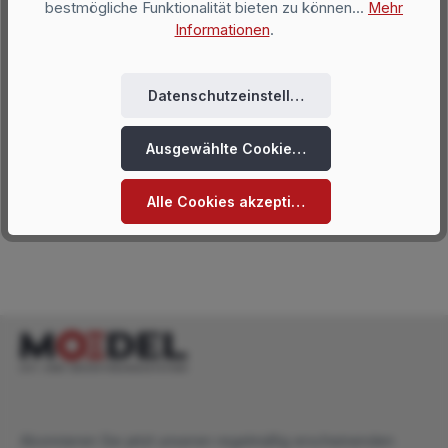
bestmögliche Funktionalität bieten zu können...
Mehr
Einsatzgebiete sind Bereiche mit viel Publikumsverkehr als
Informationen
.
zusätzliche Wegweisung in einem gelungenen Leitsystem.
Deckenhänger (Hängeschild), Modell Frankfurt, 155 x
297 mm (H x B)
Datenschutzeinstellungen
aus silber eloxiertem Aluminium inkl. Pressösen und Stahlseil
Größe: 155 x 297 mm (H x B) für doppelseitige BeschriftungUnser
Ausgewählte Cookies akzeptieren
Deckenhänger (Hängeschild) Modell Frankfurt, 155 x 297 mm (H x
B), wurde entwickelt für den professionellen Einsatz als
67,50 €*
Ab
Hinweisschild. Sicher angebracht an der Decke nimmt er keinen
Platz im Raum und weist positiv auffallend den Weg. Klassische
Alle Cookies akzeptieren
Einsatzgebiete sind Bereiche mit viel Publikumsverkehr als
zusätzliche Wegweisung in einem gelungenen Leitsystem. Diese
Größe eignet sich auch perfekt für den Einsatz von
Rettungszeichen (Fluchtwegschilder).
Abonnieren Sie jetzt unseren regelmäßig erscheinenden