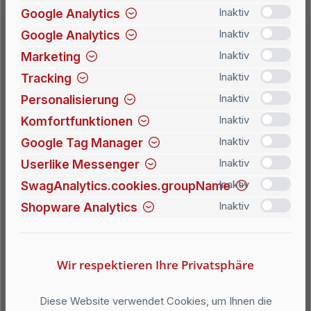
Google Analytics
Inaktiv
Google Analytics
Inaktiv
Marketing
Inaktiv
Produkte filtern
Tracking
Inaktiv
Personalisierung
Inaktiv
Komfortfunktionen
Inaktiv
Google Tag Manager
Inaktiv
Userlike Messenger
Inaktiv
SwagAnalytics.cookies.groupName
Inaktiv
Shopware Analytics
Inaktiv
Deckenhänger (Hängeschild), Modell Frankfurt, 155 x
600 mm (H x B), Beschriftung direkt
aus silber eloxiertem Aluminium inkl. Pressösen und Stahlseil
Wir respektieren Ihre Privatsphäre
Größe: 155 x 600 mm (H x B) für doppelseitige BeschriftungUnser
Deckenhänger (Hängeschild) Modell Frankfurt, 155 x 600 mm (H x
B), wurde entwickelt für den professionellen Einsatz als
81,30 €*
Ab
Hinweisschild. Sicher angebracht an der Decke nimmt er keinen
Diese Website verwendet Cookies, um Ihnen die
Platz im Raum und weist positiv auffallend den Weg. Klassische