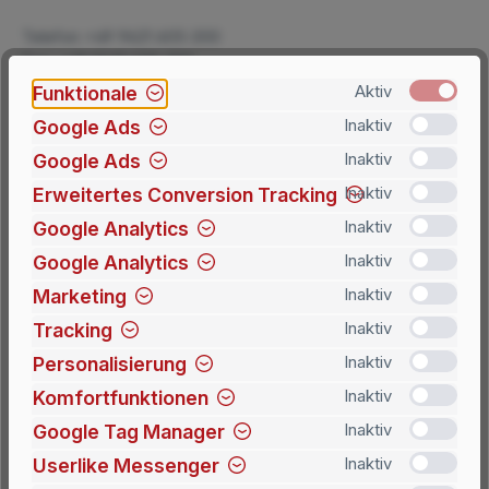
Telefon +49 9621 605-200
Fax: +49 9621 605-202
Mail: shop(at)beschildern.de
Funktionale
Aktiv
Google Ads
Inaktiv
Geschäftsführer:
Google Ads
Inaktiv
Martin Moedel, Christian Moedel
Erweitertes Conversion Tracking
Inaktiv
Google Analytics
Inaktiv
Handelsregister:
Amtsgericht Amberg, HRB 512
Google Analytics
Inaktiv
Marketing
Inaktiv
Umsatzsteuer-Identifikationsnummer(n):
Tracking
Inaktiv
DE131837931
D&B D-U-N-S® Nr.: 34-166-0075
Personalisierung
Inaktiv
Komfortfunktionen
Inaktiv
Verantwortlich gemäß § 18 MStV:
Google Tag Manager
Inaktiv
Martin Moedel
Userlike Messenger
Inaktiv
Wernher-von-Braun-Straße 13