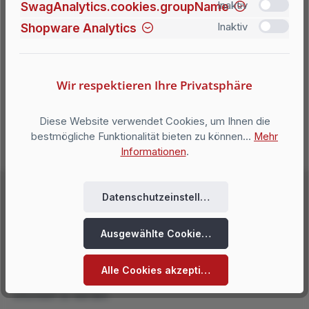
92224 Amberg
SwagAnalytics.cookies.groupName
Inaktiv
Shopware Analytics
Inaktiv
Zuständige Behörde für audiovisuelle
Mediendienste:
Bayerische Landeszentrale für neue Medien (BLM)
Heinrich-Lübke-Straße 27
Wir respektieren Ihre Privatsphäre
81737 München
Deutschland
Diese Website verwendet Cookies, um Ihnen die
bestmögliche Funktionalität bieten zu können...
Mehr
Informationen
.
Datenschutzeinstellungen
Ausgewählte Cookies akzeptieren
Abonnieren Sie jetzt unseren regelmäßig erscheinenden
Alle Cookies akzeptieren
Newsletter, um rechtzeitig über neue Produkte und Angebote
informiert zu werden.