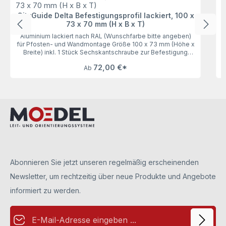
CityGuide Delta Befestigungsprofil lackiert, 100 x
f
73 x 70 mm (H x B x T)
Aluminium lackiert nach RAL (Wunschfarbe bitte angeben)
für Pfosten- und Wandmontage Größe 100 x 73 mm (Höhe x
Breite) inkl. 1 Stück Sechskantschraube zur Befestigung
eines Beschriftungspaneels, Stärke 5 mm inkl. Bohrungen
72,00 €*
Ab
zur Schraubmontage an Pfosten/Wand inkl. 1 Stück
B
Abdeckblech, 1 mm zum Verdecken der
Sechskantschrauben (liegt lose bei)Unser CityGuide
Befestigungsprofil Delta, 100 x 73 mm (H x B) findet überall
seinen Platz: an runden, eckigen, quadratischen Stangen
aus Aluminium, Holz oder sogar einem Stamm. Lackierbar
nach RAL oder unseren Vivid-Farben. Teilen Sie uns Ihren
Farbwunsch bitte mit.
Abonnieren Sie jetzt unseren regelmäßig erscheinenden
Newsletter, um rechtzeitig über neue Produkte und Angebote
informiert zu werden.
E-Mail-Adresse*