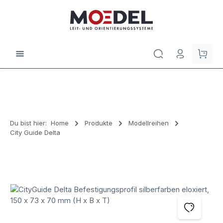
Zum Hauptinhalt springen
Waren
Du bist hier:
Home
Produkte
Modellreihen
City Guide Delta
Bildergalerie überspringen