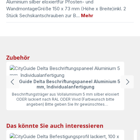
Aluminium silber eloxiertfür Pfosten- und
WandmontageGröße 150 x 73 mm (Höhe x Breite)inkl. 2
Stück Sechskantschrauben zur B…
Mehr
Produktgalerie überspringen
Zubehör
CityGuide Delta Beschriftungspaneel Aluminium 5
mm, Individualanfertigung
Beschriftungsträger aus Vollaluminium 5 mm silber eloxiert
ODER lackiert nach RAL ODER Vivid (Farbwunsch bitte
angeben) Bitte geben Sie Ihr gewünschtes
Fertigungsformat an (ACHTUNG: von der Breite werden 45
mm für die Befestigung benötigt, das Sichtformat ist somit
um 45 mm schmaler) inkl. Bohrungen zur Montage an
Produktgalerie überspringen
Das könnte Sie auch interessieren
DELTA-ProfilUnser Individual Beschriftungspaneel, passend
zum Befestigungsprofil DELTA, wird ganz nach Ihren
Wünschen angefertigt. Bitte geben Sie Ihre Wünsche (Farbe,
Größe, gewünschte Eckenform) bei Ihrer Anfrage mit an.