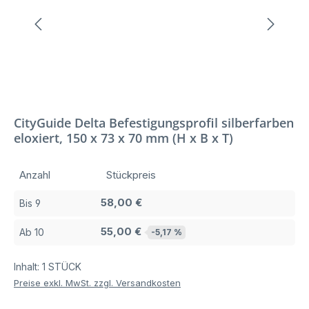
CityGuide Delta Befestigungsprofil silberfarben
eloxiert, 150 x 73 x 70 mm (H x B x T)
Anzahl
Stückpreis
58,00 €
Bis
9
55,00 €
Ab
10
-5,17 %
Inhalt:
1 STÜCK
Preise exkl. MwSt. zzgl. Versandkosten