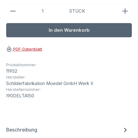
Produkt Anzahl: Gib den gewünschten Wert ein ode
STÜCK
In den Warenkorb
PDF-Datenblatt
Produktnummer:
11952
Hersteller:
Schilderfabrikation Moedel GmbH Werk II
Herstellernummer:
I90DELTA150
Beschreibung