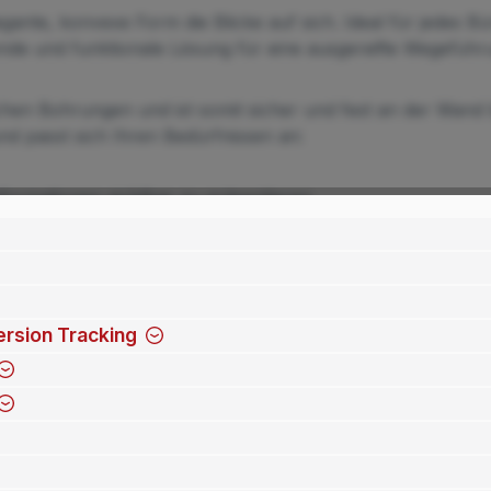
gante, konvexe Form die Blicke auf sich. Ideal für jedes B
nde und funktionale Lösung für eine ausgereifte Wegeführ
ichen Bohrungen und ist somit sicher und fest an der Wand
und passt sich Ihren Bedürfnissen an:
nformationen sichtbar zu präsentieren.
ersitäten und Behörden um eine klare Wegeführung zu gewäh
e für eine persönliche Beratung.
rsion Tracking