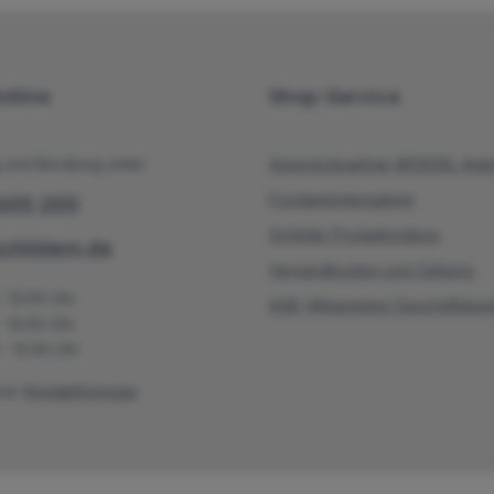
 und weist dennoch
uffallend den Weg.
satzgebiete sind z.
ettungsschild
twegschild).
tline
Shop-Service
 und Beratung unter:
Ansprechpartner MOEDEL Ambe
Fundamentangaben
/605-200
Schilder Produktvideos
hildern.de
Versandkosten und Zahlung
 -12:00 Uhr
AGB (Allgemeine Geschäftsbe
- 16:00 Uhr
- 13:30 Uhr
ser
Kontaktformular
.