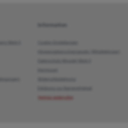
Information
rg Werk II
Cookie-Einstellungen
Hinweisgeberschutzgesetz (Whistleblower)
Datenschutz Moedel Werk II
Impressum
dingungen)
Widerrufsbelehrung
Erklärung zur Barrierefreiheit
Vertrag widerrufen