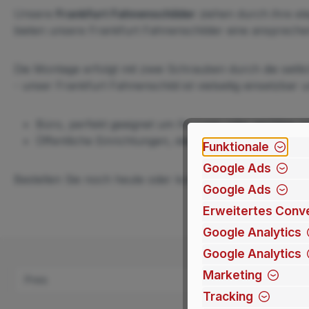
Unsere
Frankfurt Fahnenschilder
ziehen durch ihre ele
bieten unsere Frankfurt Fahnenschilder eine anspreche
Die Montage erfolgt mit zwei Schrauben durch die seitl
- unser Frankfurt Fahnenschild ist vielseitig einsetzbar 
Büro, perfekt geeignet um Ihr Logo oder wichtige I
Öffentliche Einrichtungen, ideal für Schulen, Univ
Funktionale
Google Ads
Bestellen Sie noch heute oder kontaktieren Sie uns gern
Google Ads
Erweitertes Conve
Google Analytics
Google Analytics
Marketing
Preis
Tracking