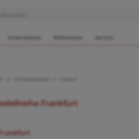
Unternehmen
Referenzen
Service
r)
nach Modellreihen
Frankfurt
odellreihe Frankfurt
Frankfurt