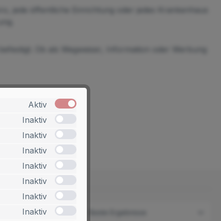
üro, jede öffentliche Einrichtung oder jedes Krankenhaus
ung.
 befestigt. Ob als Wegweiser, Information oder Werbung
rleisten.
Aktiv
Inaktiv
Inaktiv
Inaktiv
Inaktiv
Inaktiv
Inaktiv
Inaktiv
2 Produkte