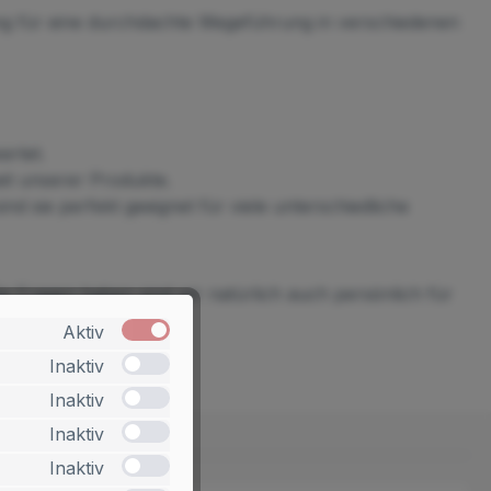
sung für eine durchdachte Wegeführung in verschiedenen
ertet.
eit unserer Produkte.
 sie perfekt geeignet für viele unterschiedliche
e Fragen haben sind wir natürlich auch persönlich für
Aktiv
Inaktiv
Inaktiv
Inaktiv
Inaktiv