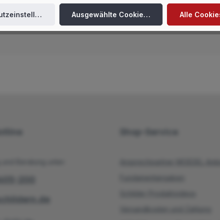
tzeinstellungen
Ausgewählte Cookies akzeptieren
Alle Cookie
tline
Shop-Service
 und Beratung unter:
Ansprechpartner MOEDEL Ambe
Fundamentangaben
/605-200
Schilder Produktvideos
hildern.de
Versandkosten und Zahlung