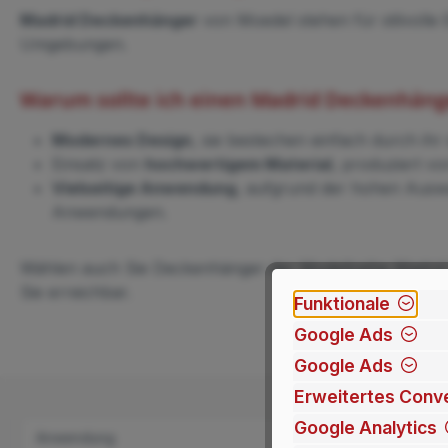
Madrid Deckenhänger
von Moedel stehen für stilvolle 
Umgebungen.
Warum sollte ich einen Madrid Deckenhäng
Modernes Design
, sie bestechen einfach durch ih
Einsatz von
hochwertigem Material
, produziert vo
Vielseitige Anwendung
, aufgrund der hohen Auswa
Anwendungen.
Wählen auch Sie Deckenhänger der Modellreihe Madrid fü
Sie erreichbar.
Funktionale
Google Ads
Google Ads
Erweitertes Conve
Google Analytics
Anwendung