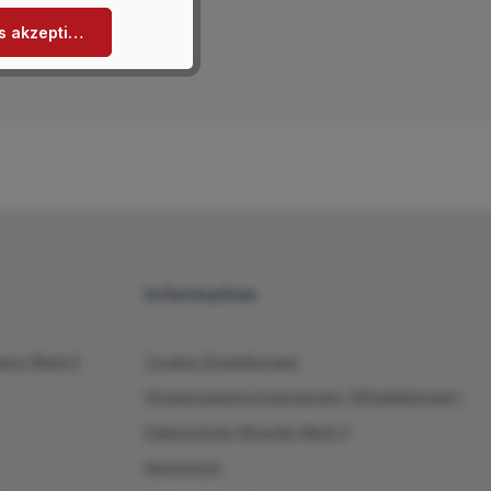
s akzeptieren
Information
rg Werk II
Cookie-Einstellungen
Hinweisgeberschutzgesetz (Whistleblower)
Datenschutz Moedel Werk II
Impressum