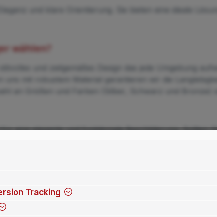
Eleganz und klare Orientierung. Sie bieten eine ideale Lö
er wählen?
r stilvolles und zeitgemäßes Design das jede Umgebung aufw
n uns mit robustem Material garantieren wir die Langlebigk
hl an Größen und Farben (Silber, Schwarz und Bronze) sind
r eine elegante und funktionale Beschilderung. Sollten Si
rsion Tracking