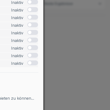
Inaktiv
3 Produkte
Inaktiv
Inaktiv
Inaktiv
Inaktiv
Inaktiv
Deckenhänger
Hängeschild), Modell
Inaktiv
adrid, für Einleger
Inaktiv
ltlich in drei verschiedenen
en und in der Farbe Silber.
Inaktiv
iftung auf Einleger (Papier).
95,60 €*
Ab
ieten zu können...