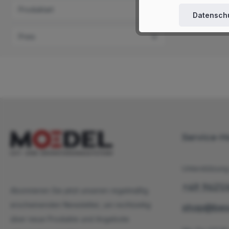
Produktart
Datenschu
Preis
Service-Ho
Unterstützung
+49 9621
Abonnieren Sie jetzt unseren regelmäßig
erscheinenden Newsletter, um rechtzeitig
shop@besc
über neue Produkte und Angebote