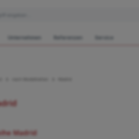
Unternehmen
Referenzen
Service
)
nach Modellreihen
Madrid
drid
eihe Madrid