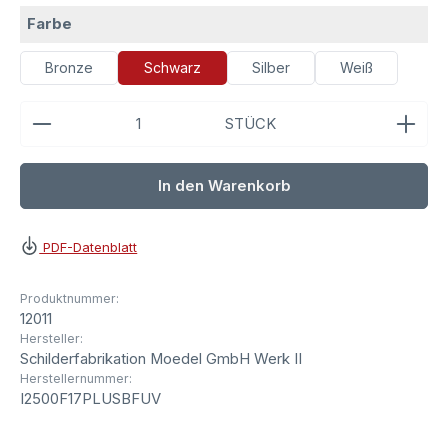
auswählen
Farbe
Bronze
Schwarz
Silber
Weiß
Produkt Anzahl: Gib den gewünschten Wert ein ode
STÜCK
In den Warenkorb
PDF-Datenblatt
Produktnummer:
12011
Hersteller:
Schilderfabrikation Moedel GmbH Werk II
Herstellernummer:
I2500F17PLUSBFUV