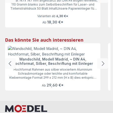
Format 147x 147 mm angestanzt auf DIN A4 Bogen reinweiß,
110 Gramm blanko zum Selbstbeschriften für Laser- und
Tintenstrahldruck 50 Blatt InhaltUnsere Papiereinleger für
das Türschild 150 (Madrid, Kairo, Oslo und Rio), 50 Blatt
Varianten ab
6,30 €*
lassen keine Wünsche offen. Mit 110 Gramm haben die
Einleger genau die richtige Stärke zum bequemen
18,30 €*
Ab
Ausdrucken und Einlegen. Vorgestanzt auf DIN A4 wird die
Motiverstellung zum Kinderspiel.
Produktgalerie überspringen
Das könnte Sie auch interessieren
Wandschild, Modell Madrid, ~ DIN A4,
Hochformat, Silber, Beschriftung mit Einleger
Hochformat Rahmen aus silber eloxiertem Aluminium
K
Schraubmontage oder leichte und komfortable
i
Klebemontage Format 299 x 212 mm (H x B) dies entspricht
~ DIN A4 Beschriftung mit individuell bedruckbarer
29,60 €*
Ab
Beschriftungseinlage (wechselbar) Abdeckung
entspiegeltUnser Wandschild Modell Madrid ~ DIN A4,
Hochformat, Silber, überzeugt durch seine Flexibilität. Für
die Schraubmontage sind auf der Rückseite bereits
entsprechende Öffnungen ausgestanzt. Wir empfehlen
aber die schnelle und risikofreie Klebemontage. Hierzu sind
hochleistungsfähige Marken-Klebepads auf der Rückseite