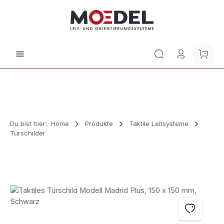
Zum Hauptinhalt springen
Waren
Du bist hier:
Home
Produkte
Taktile Leitsysteme
Türschilder
Bildergalerie überspringen