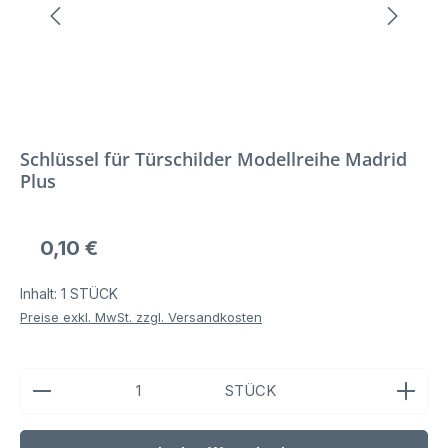
Schlüssel für Türschilder Modellreihe Madrid
Plus
Regulärer Preis:
0,10 €
Inhalt:
1 STÜCK
Preise exkl. MwSt. zzgl. Versandkosten
Produkt Anzahl: Gib den gewünschten Wert ein ode
STÜCK