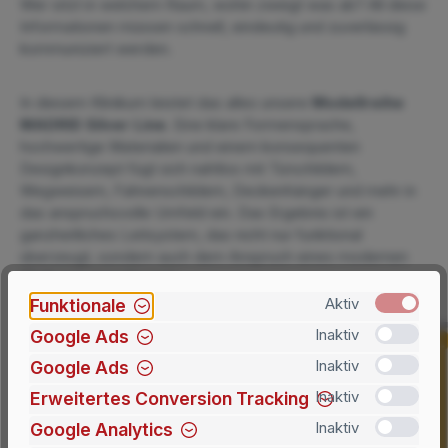
Wer sitzt in welchem Raum, wohin zweigt was ab? All diese
Informationen müssen schnell, eindeutig und zuverlässig
kommuniziert werden.
In diesem Klinikum leistet das alles unsere
Modellreihe
MADRID Silver Line
. Eine klare Formensprache,
hochwertige Materialien und einem konsequenten
Designkonzept fügt sich nahtlos mit Türschildern,
Wegweisern, Fahnenschildern, Deckenhänger und mehr in
das anspruchsvolle Umfeld ein. Das Ergebnis ist ein
ganzheitliches Leitsystem, das nicht nur funktional
überzeugt, sondern auch dem Anspruch eines modernen
Klinikums gerecht wird.
Funktionale
Aktiv
Google Ads
Inaktiv
Google Ads
Inaktiv
Erweitertes Conversion Tracking
Inaktiv
Google Analytics
Inaktiv