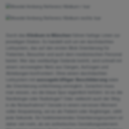
Durch das
Klinikum in München
führen farbige Linien zur
jeweiligen Station. Es handelt sich um ein durchdachtes
Leitsystem, das auf den ersten Blick Orientierung für
Patienten, Besucher und auch dem medizinischen Personal
bietet. Wer das weitläufige Gelände betritt, wird schnell mit
einem verzweigten Netz aus Gängen, Aufzügen und
Abteilungen konfrontiert. Ohne einem durchdachten
Leitsystem mit
aussagekräftiger Beschilderung
wäre
die Orientierung schlichtweg unmöglich. Zunächst muss
man wissen, wo die blaue Spur eigentlich hinführt. Ist es die
Kardiologie oder Radiologie? Oder vielleicht auch der Weg
in die Notaufnahme? Gerade in einem nervösen Moment
voller Anspannung, sei es als Patient oder Anghöriger, zählt
jede Sekunde. Ein funktionierendes Orientierungssystem ist
daher viel mehr, als ein ästhetisches Gestaltungselement.