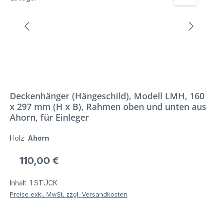
Deckenhänger (Hängeschild), Modell LMH, 160
x 297 mm (H x B), Rahmen oben und unten aus
Ahorn, für Einleger
Holz:
Ahorn
Regulärer Preis:
110,00 €
Inhalt:
1 STÜCK
Preise exkl. MwSt. zzgl. Versandkosten