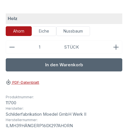
auswählen
Holz
Ahorn
Eiche
Nussbaum
Produkt Anzahl: Gib den gewünschten Wert ein ode
STÜCK
In den Warenkorb
PDF-Datenblatt
Produktnummer:
11700
Hersteller:
Schilderfabrikation Moedel GmbH Werk II
Herstellernummer:
ILMH39HÄNGERP160X297AHORN