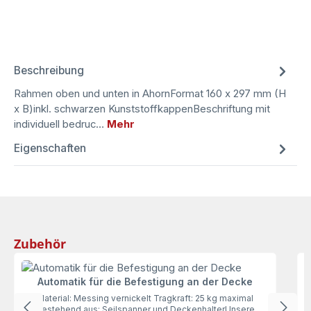
Beschreibung
Rahmen oben und unten in AhornFormat 160 x 297 mm (H
x B)inkl. schwarzen KunststoffkappenBeschriftung mit
individuell bedruc…
Mehr
Eigenschaften
Produktgalerie überspringen
Zubehör
Automatik für die Befestigung an der Decke
Material: Messing vernickelt Tragkraft: 25 kg maximal
bestehend aus: Seilspanner und DeckenhalterUnsere