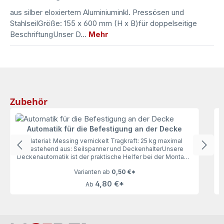
aus silber eloxiertem Aluminiuminkl. Pressösen und
StahlseilGröße: 155 x 600 mm (H x B)für doppelseitige
BeschriftungUnser D…
Mehr
Produktgalerie überspringen
Zubehör
Automatik für die Befestigung an der Decke
Material: Messing vernickelt Tragkraft: 25 kg maximal
bestehend aus: Seilspanner und DeckenhalterUnsere
Deckenautomatik ist der praktische Helfer bei der Montage
von Schildern an der Decke. Dank ihr ist das Ausgleichen
Varianten ab
0,50 €*
und damit gerade Anbringen von den Schildern kinderleicht.
4,80 €*
Ab