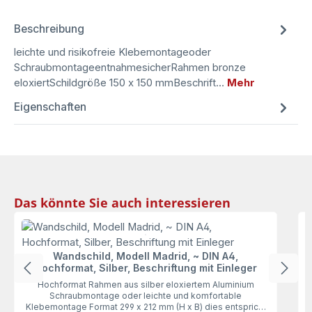
Beschreibung
leichte und risikofreie Klebemontageoder
SchraubmontageentnahmesicherRahmen bronze
eloxiertSchildgröße 150 x 150 mmBeschrift…
Mehr
Eigenschaften
Produktgalerie überspringen
Das könnte Sie auch interessieren
Wandschild, Modell Madrid, ~ DIN A4,
Hochformat, Silber, Beschriftung mit Einleger
Hochformat Rahmen aus silber eloxiertem Aluminium
K
Schraubmontage oder leichte und komfortable
i
Klebemontage Format 299 x 212 mm (H x B) dies entspricht