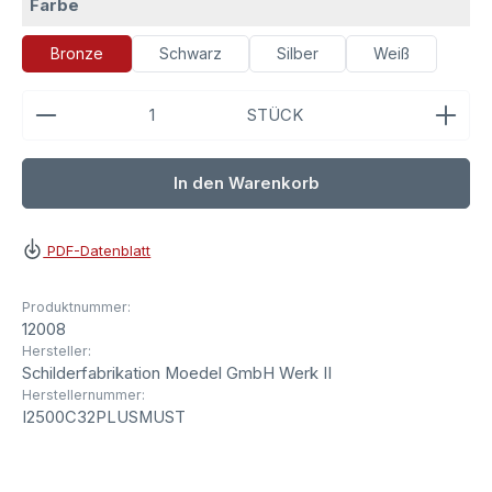
auswählen
Farbe
Bronze
Schwarz
Silber
Weiß
Produkt Anzahl: Gib den gewünschten Wert ein ode
STÜCK
In den Warenkorb
PDF-Datenblatt
Produktnummer:
12008
Hersteller:
Schilderfabrikation Moedel GmbH Werk II
Herstellernummer:
I2500C32PLUSMUST