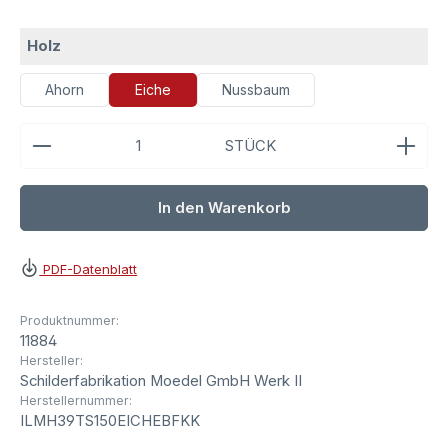
auswählen
Holz
Ahorn
Eiche
Nussbaum
Produkt Anzahl: Gib den gewünschten Wert ein ode
STÜCK
In den Warenkorb
PDF-Datenblatt
Produktnummer:
11884
Hersteller:
Schilderfabrikation Moedel GmbH Werk II
Herstellernummer:
ILMH39TS150EICHEBFKK