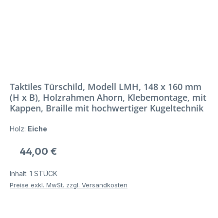
Taktiles Türschild, Modell LMH, 148 x 160 mm
(H x B), Holzrahmen Ahorn, Klebemontage, mit
Kappen, Braille mit hochwertiger Kugeltechnik
Holz:
Eiche
Regulärer Preis:
44,00 €
Inhalt:
1 STÜCK
Preise exkl. MwSt. zzgl. Versandkosten