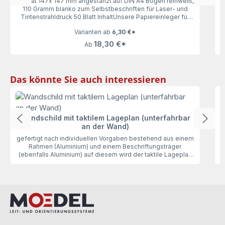
Format 147x 147 mm angestanzt auf DIN A4 Bogen reinweiß,
110 Gramm blanko zum Selbstbeschriften für Laser- und
Tintenstrahldruck 50 Blatt InhaltUnsere Papiereinleger für
das Türschild 150 (Madrid, Kairo, Oslo und Rio), 50 Blatt
Varianten ab
6,30 €*
lassen keine Wünsche offen. Mit 110 Gramm haben die
Einleger genau die richtige Stärke zum bequemen
18,30 €*
Ab
Ausdrucken und Einlegen. Vorgestanzt auf DIN A4 wird die
Motiverstellung zum Kinderspiel.
Produktgalerie überspringen
Das könnte Sie auch interessieren
Wandschild mit taktilem Lageplan (unterfahrbar
an der Wand)
gefertigt nach individuellen Vorgaben bestehend aus einem
Rahmen (Aluminium) und einem Beschriftungsträger
(ebenfalls Aluminium) auf diesem wird der taktile Lageplan
aufgedruckt zur Montage an die Wand ragt in den Raum und
b
ist unterfahrbarUnser Wandschild mit taktilem Lageplan kann
zu 100% individuell geplant und produziert werden.
Basierend auf den gültigen DIN Normen fertigen wir für Sie
einen hochwertigen Lageplan der blinden Menschen bzw.
Menschen mit Sehbehinderung eine erste Orientierung
bietet. Die Montage erfolgt an einer Wand. Der Lageplan ist
unterfahrbar und zeigt in den Raum.