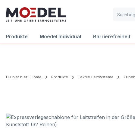
m Hauptinhalt springen
Zur Suche springen
Zur Hauptnavigation springen
Produkte
Moedel Individual
Barrierefreiheit
Du bist hier:
Home
Produkte
Taktile Leitsysteme
Zubeh
Bildergalerie überspringen