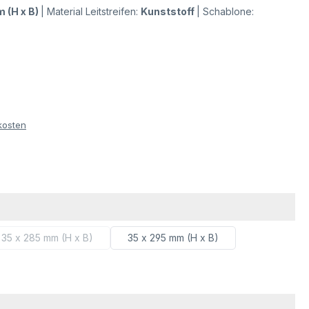
m (H x B)
|
Material Leitstreifen:
Kunststoff
|
Schablone:
kosten
ählen
35 x 285 mm (H x B)
35 x 295 mm (H x B)
(Diese Option ist zurzeit nicht verfügbar.)
wählen