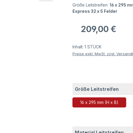
Größe Leitstreifen:
16 x 295 m
Express 32 x 5 Felder
Regulärer Preis:
209,00 €
Inhalt:
1 STÜCK
Preise exkl. MwSt. zzgl. Versand
ausw
Größe Leitstreifen
16 x 295 mm (H x B)
aus
Material Leitstreifen