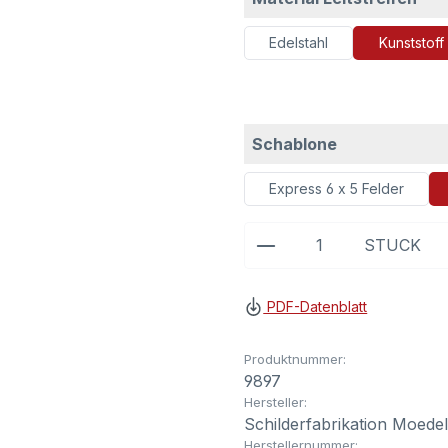
Edelstahl
Kunststoff
auswählen
Schablone
Express 6 x 5 Felder
Produkt Anzahl: G
STÜCK
PDF-Datenblatt
Produktnummer:
9897
Hersteller:
Schilderfabrikation Moede
Herstellernummer: