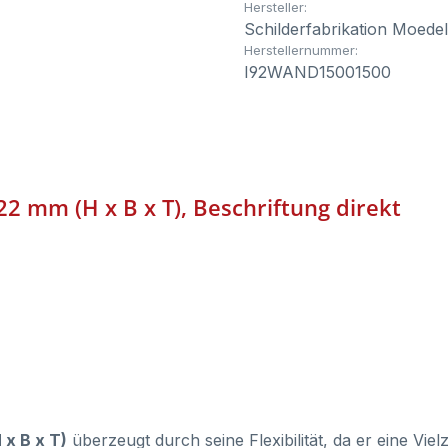
Hersteller:
Schilderfabrikation Moede
Herstellernummer:
I92WAND15001500
22 mm (H x B x T), Beschriftung direkt
 x B x T)
überzeugt durch seine Flexibilität, da er eine Vi