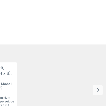
 Modell
B),
uminium
pelseitige
el) mit