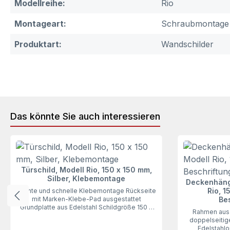
Modellreihe:
Rio
Montageart:
Schraubmontage
Produktart:
Wandschilder
Das könnte Sie auch interessieren
Produktgalerie überspringen
Türschild, Modell Rio, 150 x 150 mm,
Silber, Klebemontage
Deckenhänge
Rio, 1
leichte und schnelle Klebemontage Rückseite
mit Marken-Klebe-Pad ausgestattet
Bes
Grundplatte aus Edelstahl Schildgröße 150 x
Rahmen aus 
150 mm Beschriftung mit individuell
doppelseitig
bedruckbarer Beschriftungseinlage
Edelstahlop