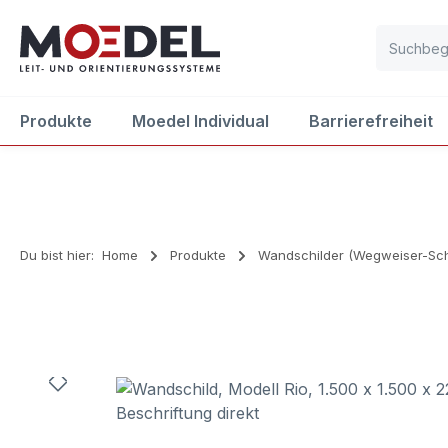
m Hauptinhalt springen
Zur Suche springen
Zur Hauptnavigation springen
Produkte
Moedel Individual
Barrierefreiheit
Du bist hier:
Home
Produkte
Wandschilder (Wegweiser-Sch
Bildergalerie überspringen