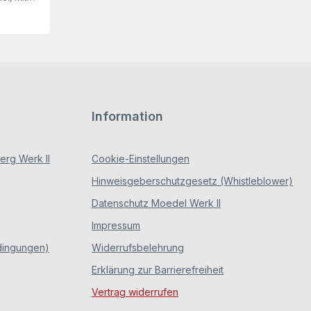
ndem
senschild)
e
insatz als
iftung (mit
Artikel
taldruck.
 nimmt es
dennoch
eg.
Information
rg Werk II
Cookie-Einstellungen
Hinweisgeberschutzgesetz (Whistleblower)
Datenschutz Moedel Werk II
Impressum
dingungen)
Widerrufsbelehrung
Erklärung zur Barrierefreiheit
Vertrag widerrufen