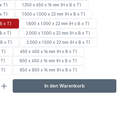
 x T)
1.250 x 650 x 16 mm (H x B x T)
 x T)
1.500 x 1.000 x 22 mm (H x B x T)
 B x T)
1.800 x 1.000 x 22 mm (H x B x T)
 B x T)
2.000 x 1.000 x 22 mm (H x B x T)
 B x T)
2.000 x 1.500 x 22 mm (H x B x T)
 T)
650 x 450 x 16 mm (H x B x T)
 T)
850 x 450 x 16 mm (H x B x T)
 T)
850 x 850 x 16 mm (H x B x T)
ib den gewünschten Wert ein oder benu
In den Warenkorb