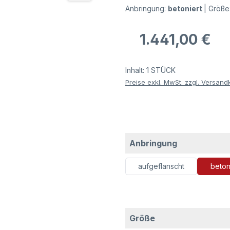
Anbringung:
betoniert
|
Größe
Regulärer Preis:
1.441,00 €
Inhalt:
1 STÜCK
Preise exkl. MwSt. zzgl. Versand
auswählen
Anbringung
aufgeflanscht
beton
auswählen
Größe