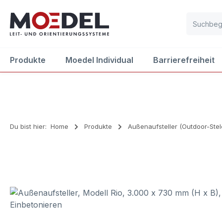
m Hauptinhalt springen
Zur Suche springen
Zur Hauptnavigation springen
Produkte
Moedel Individual
Barrierefreiheit
Du bist hier:
Home
Produkte
Außenaufsteller (Outdoor-Stel
Bildergalerie überspringen