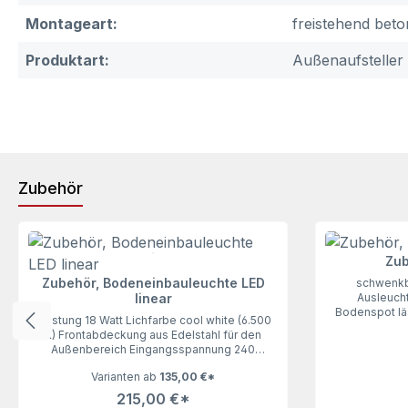
Montageart:
freistehend beto
Produktart:
Außenaufsteller
Zubehör
Produktgalerie überspringen
Zub
Zubehör, Bodeneinbauleuchte LED
schwenkba
linear
Ausleuch
Bodenspot lä
Leistung 18 Watt Lichfarbe cool white (6.500
bringt Lich
K) Frontabdeckung aus Edelstahl für den
Zubehör für a
Außenbereich Eingangsspannung 240
Beleuchtung ha
VUnsere Bodeneinbauleuchte LED linear lässt
nur vom F
Varianten ab
135,00 €*
keine Wünsche offen und bringt
gleichmäßiges Licht ins Dunkel.
215,00 €*
Unerlässliches Zubehör für alle Schilder, die