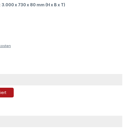
:
3.000 x 730 x 80 mm (H x B x T)
kosten
iert