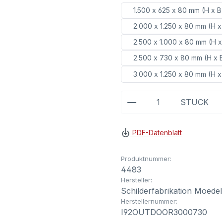
1.500 x 625 x 80 mm (H x B
2.000 x 1.250 x 80 mm (H x
2.500 x 1.000 x 80 mm (H x
2.500 x 730 x 80 mm (H x 
3.000 x 1.250 x 80 mm (H x
Produkt Anzahl: G
STÜCK
PDF-Datenblatt
Produktnummer:
4483
Hersteller:
Schilderfabrikation Moede
Herstellernummer:
I92OUTDOOR3000730