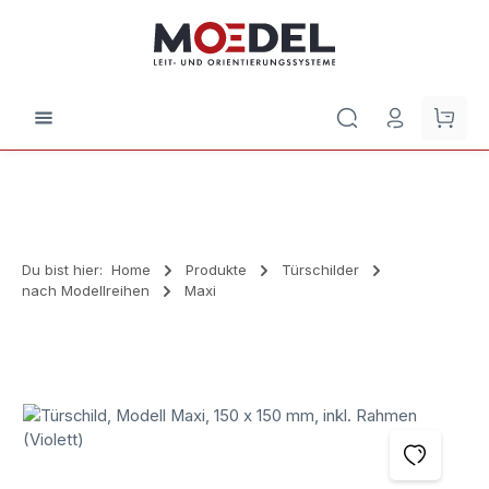
Zum Hauptinhalt springen
Waren
Du bist hier:
Home
Produkte
Türschilder
nach Modellreihen
Maxi
Bildergalerie überspringen