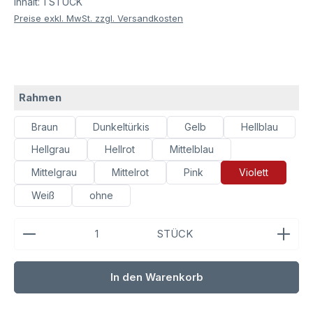
Inhalt:
1 STÜCK
Preise exkl. MwSt. zzgl. Versandkosten
auswählen
Rahmen
Braun
Dunkeltürkis
Gelb
Hellblau
Hellgrau
Hellrot
Mittelblau
Mittelgrau
Mittelrot
Pink
Violett
Weiß
ohne
Produkt Anzahl: Gib den gewünschten Wert ein ode
STÜCK
In den Warenkorb