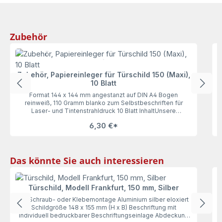
Produktgalerie überspringen
Zubehör
Zubehör, Papiereinleger für Türschild 150 (Maxi),
10 Blatt
Format 144 x 144 mm angestanzt auf DIN A4 Bogen
reinweiß, 110 Gramm blanko zum Selbstbeschriften für
Laser- und Tintenstrahldruck 10 Blatt InhaltUnsere
Papiereinleger für das Türschild 150 (Maxi), 10 Blatt lassen
6,30 €*
keine Wünsche offen. Mit 110 Gramm haben die Einleger
genau die richtige Stärke zum bequemen Ausdrucken und
Einlegen. Vorgestanzt auf DIN A4 wird die Motiverstellung
zum Kinderspiel.
Produktgalerie überspringen
Das könnte Sie auch interessieren
Türschild, Modell Frankfurt, 150 mm, Silber
zur Schraub- oder Klebemontage Aluminium silber eloxiert
B
Schildgröße 148 x 155 mm (H x B) Beschriftung mit
individuell bedruckbarer Beschriftungseinlage Abdeckung