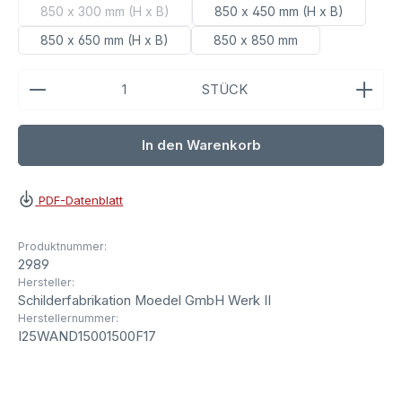
850 x 300 mm (H x B)
850 x 450 mm (H x B)
(Diese Option ist zurzeit nicht verfügbar.)
850 x 650 mm (H x B)
850 x 850 mm
Produkt Anzahl: Gib den gewünschten Wert ein ode
STÜCK
In den Warenkorb
PDF-Datenblatt
Produktnummer:
2989
Hersteller:
Schilderfabrikation Moedel GmbH Werk II
Herstellernummer:
I25WAND15001500F17