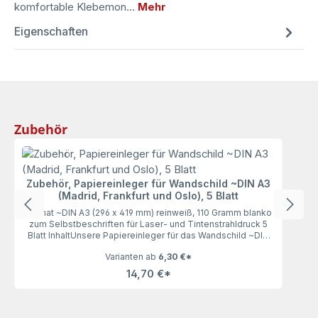
komfortable Klebemon…
Mehr
Eigenschaften
Produktgalerie überspringen
Zubehör
Zubehör, Papiereinleger für Wandschild ~DIN A3
(Madrid, Frankfurt und Oslo), 5 Blatt
Format ~DIN A3 (296 x 419 mm) reinweiß, 110 Gramm blanko
zum Selbstbeschriften für Laser- und Tintenstrahldruck 5
Blatt InhaltUnsere Papiereinleger für das Wandschild ~DIN
A3 (Madrid, Frankfurt und Oslo), 5 Blatt lassen keine
Varianten ab
6,30 €*
Wünsche offen. Mit 110 Gramm haben die Einleger genau
die richtige Stärke zum bequemen Ausdrucken und
14,70 €*
Einlegen.