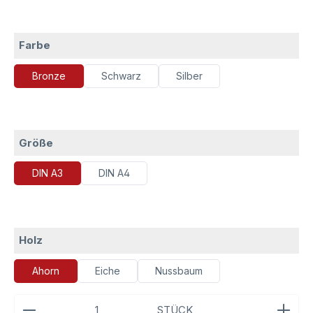
auswählen
Farbe
Bronze
Schwarz
Silber
auswählen
Größe
DIN A3
DIN A4
auswählen
Holz
Ahorn
Eiche
Nussbaum
Produkt Anzahl: Gib den gewünschten Wert ein ode
STÜCK