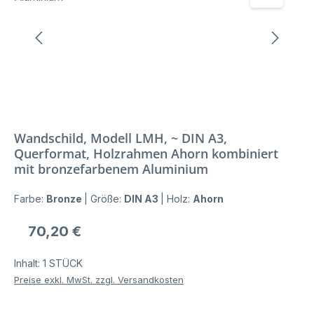
Wandschild, Modell LMH, ~ DIN A3,
Querformat, Holzrahmen Ahorn kombiniert
mit bronzefarbenem Aluminium
Farbe:
Bronze
|
Größe:
DIN A3
|
Holz:
Ahorn
Regulärer Preis:
70,20 €
Inhalt:
1 STÜCK
Preise exkl. MwSt. zzgl. Versandkosten