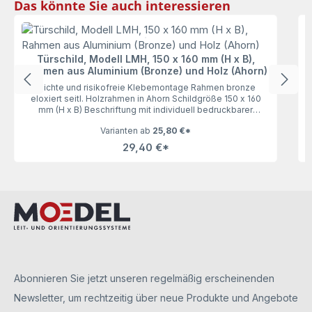
Produktgalerie überspringen
Das könnte Sie auch interessieren
Türschild, Modell LMH, 150 x 160 mm (H x B),
Rahmen aus Aluminium (Bronze) und Holz (Ahorn)
leichte und risikofreie Klebemontage Rahmen bronze
eloxiert seitl. Holzrahmen in Ahorn Schildgröße 150 x 160
e
mm (H x B) Beschriftung mit individuell bedruckbarer
Beschriftungseinlage Abdeckung entspiegeltUnser
Varianten ab
25,80 €*
Türschild Modell LMH 150 in Bronze & Ahorn besticht durch
sein einzigartiges Design und seine Wertigkeit. Die
29,40 €*
Beschriftungseinlagen (aus Papier) können selbst gestaltet,
ausgedruckt (mit handelsüblichen Tinten- oder
Laserdrucker) und einfach gewechselt werden. Somit bietet
d
Ihnen unser Türschild viel Raum für die persönliche
Gestaltung.Bei neuen Türschildern sind die Abdeckungen
R
durch Schutzfolien vor Verkratzungen gesichert. Diese bitte
vor der Benutzung abziehen (dies betrifft die Vorder- und
Rückseite).Hinweis: Die Beschriftungseinlagen sind nicht im
Lieferumfang enthalten und können separat unter Zubehör
bestellt werden.
Abonnieren Sie jetzt unseren regelmäßig erscheinenden
Newsletter, um rechtzeitig über neue Produkte und Angebote