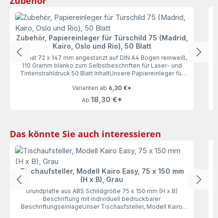
Zubehör
Z
F
Zubehör, Papiereinleger für Türschild 75 (Madrid,
Kairo, Oslo und Rio), 50 Blatt
Format 72 x 147 mm angestanzt auf DIN A4 Bogen reinweiß,
110 Gramm blanko zum Selbstbeschriften für Laser- und
Tintenstrahldruck 50 Blatt InhaltUnsere Papiereinleger für
das Türschild 75 (Madrid, Kairo, Oslo und Rio), 50 Blatt
Varianten ab
6,30 €*
lassen keine Wünsche offen. Mit 110 Gramm haben die
Einleger genau die richtige Stärke zum bequemen
18,30 €*
Ab
Ausdrucken und Einlegen. Vorgestanzt auf DIN A4 wird die
Motiverstellung zum Kinderspiel.
Produktgalerie überspringen
Das könnte Sie auch interessieren
Tischaufsteller, Modell Kairo Easy, 75 x 150 mm
(H x B), Grau
Grundplatte aus ABS Schildgröße 75 x 150 mm (H x B)
Beschriftung mit individuell bedruckbarer
BeschriftungseinlageUnser Tischaufsteller, Modell Kairo
Easy, 75 x 150 mm (H x B), Grau punktet durch seine zeitlose