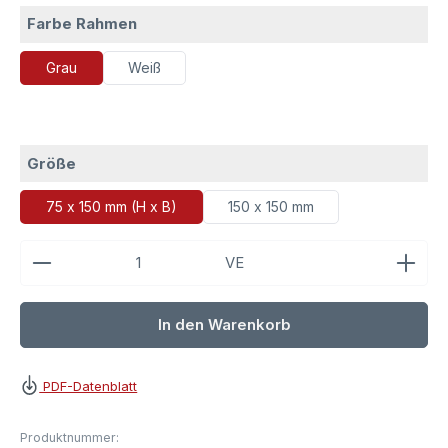
auswählen
Farbe Rahmen
Grau
Weiß
auswählen
Größe
75 x 150 mm (H x B)
150 x 150 mm
Produkt Anzahl: Gib den gewünschten Wert ein ode
VE
In den Warenkorb
PDF-Datenblatt
Produktnummer: