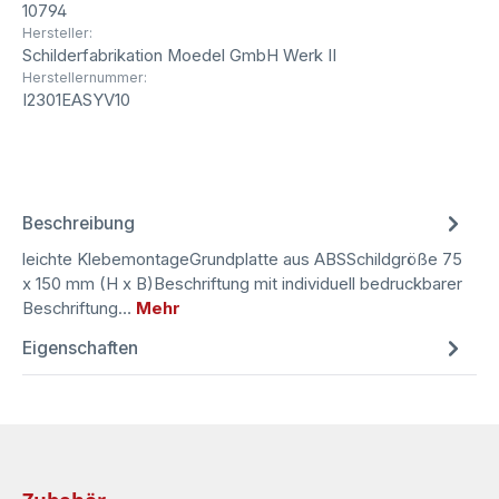
10794
Hersteller:
Schilderfabrikation Moedel GmbH Werk II
Herstellernummer:
I2301EASYV10
Beschreibung
leichte KlebemontageGrundplatte aus ABSSchildgröße 75
x 150 mm (H x B)Beschriftung mit individuell bedruckbarer
Beschriftung…
Mehr
Eigenschaften
Produktgalerie überspringen