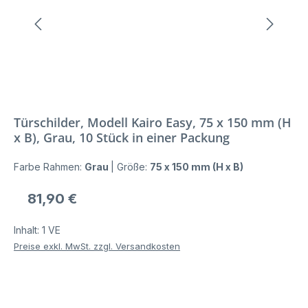
Türschilder, Modell Kairo Easy, 75 x 150 mm (H
x B), Grau, 10 Stück in einer Packung
Farbe Rahmen:
Grau
|
Größe:
75 x 150 mm (H x B)
Regulärer Preis:
81,90 €
Inhalt:
1 VE
Preise exkl. MwSt. zzgl. Versandkosten