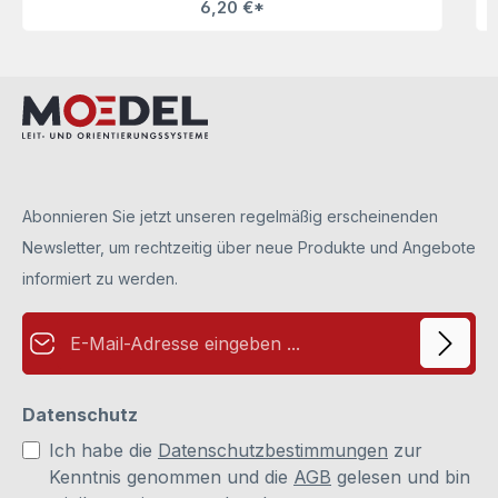
6,20 €*
Optik und seinen günstigen Preis. Die
Beschriftungseinlagen (aus Papier) können selbst gestaltet,
ausgedruckt (mit handelsüblichem Tinten- oder
Laserdrucker) und einfach gewechselt werden.Hinweis: Die
Beschriftungseinlagen sind nicht im Lieferumfang enthalten
und können separat unter Zubehör bestellt werden.
Abonnieren Sie jetzt unseren regelmäßig erscheinenden
Newsletter, um rechtzeitig über neue Produkte und Angebote
informiert zu werden.
E-Mail-Adresse*
Datenschutz
Ich habe die
Datenschutzbestimmungen
zur
Kenntnis genommen und die
AGB
gelesen und bin