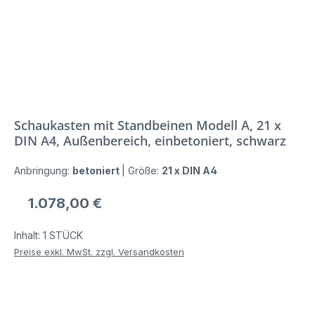
Schaukasten mit Standbeinen Modell A, 21 x
DIN A4, Außenbereich, einbetoniert, schwarz
Anbringung:
betoniert
|
Größe:
21 x DIN A4
Regulärer Preis:
1.078,00 €
Inhalt:
1 STÜCK
Preise exkl. MwSt. zzgl. Versandkosten