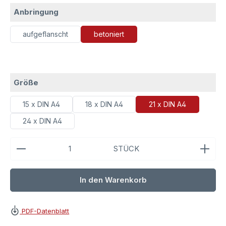
auswählen
Anbringung
aufgeflanscht
betoniert
auswählen
Größe
15 x DIN A4
18 x DIN A4
21 x DIN A4
24 x DIN A4
Produkt Anzahl: Gib den gewünschten Wert ein ode
STÜCK
In den Warenkorb
PDF-Datenblatt