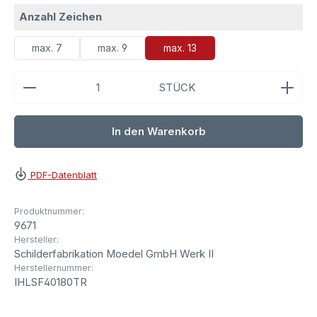
auswählen
Anzahl Zeichen
max. 7
max. 9
max. 13
Produkt Anzahl: Gib den gewünschten Wert ein ode
STÜCK
In den Warenkorb
PDF-Datenblatt
Produktnummer:
9671
Hersteller:
Schilderfabrikation Moedel GmbH Werk II
Herstellernummer:
IHLSF40180TR