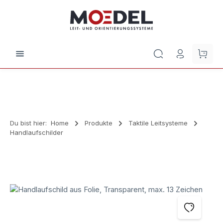
Zum Hauptinhalt springen
Waren
Du bist hier:
Home
Produkte
Taktile Leitsysteme
Handlaufschilder
Bildergalerie überspringen