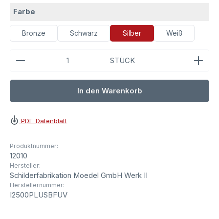
auswählen
Farbe
Bronze
Schwarz
Silber
Weiß
Produkt Anzahl: Gib den gewünschten Wert ein ode
STÜCK
In den Warenkorb
PDF-Datenblatt
Produktnummer:
12010
Hersteller:
Schilderfabrikation Moedel GmbH Werk II
Herstellernummer:
I2500PLUSBFUV