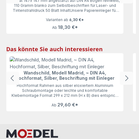
Format 147x 147 mm angestanzt auf DIN A4 Bogen reinweiß,
110 Gramm blanko zum Selbstbeschriften für Laser- und
Tintenstrahldruck 50 Blatt InhaltUnsere Papiereinleger für
das Türschild 150 (Madrid, Kairo, Oslo und Rio), 50 Blatt
Varianten ab
6,30 €*
lassen keine Wünsche offen. Mit 110 Gramm haben die
Einleger genau die richtige Stärke zum bequemen
18,30 €*
Ab
Ausdrucken und Einlegen. Vorgestanzt auf DIN A4 wird die
Motiverstellung zum Kinderspiel.
Produktgalerie überspringen
Das könnte Sie auch interessieren
Wandschild, Modell Madrid, ~ DIN A4,
Hochformat, Silber, Beschriftung mit Einleger
Hochformat Rahmen aus silber eloxiertem Aluminium
K
Schraubmontage oder leichte und komfortable
i
Klebemontage Format 299 x 212 mm (H x B) dies entspricht
~ DIN A4 Beschriftung mit individuell bedruckbarer
29,60 €*
Ab
Beschriftungseinlage (wechselbar) Abdeckung
entspiegeltUnser Wandschild Modell Madrid ~ DIN A4,
Hochformat, Silber, überzeugt durch seine Flexibilität. Für
die Schraubmontage sind auf der Rückseite bereits
entsprechende Öffnungen ausgestanzt. Wir empfehlen
aber die schnelle und risikofreie Klebemontage. Hierzu sind
hochleistungsfähige Marken-Klebepads auf der Rückseite