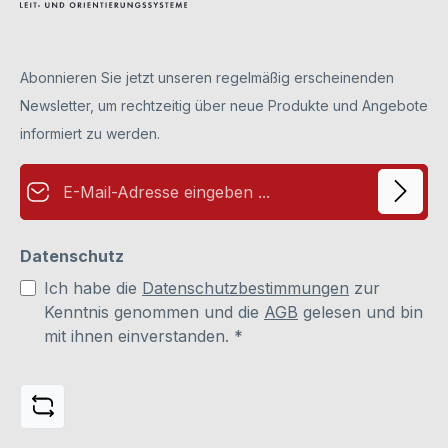
angebracht. Die Beschriftung erfolgt durch wechselbare
Einlagen (z. B. aus Papier). Diese können mit einem
handelsüblichen Drucker (z. B. Tinte- oder Laserdrucker)
bedruckt werden. Somit bietet Ihnen unser Türschild viel
Raum für die persönliche Gestaltung.Bei neuen Türschildern
Abonnieren Sie jetzt unseren regelmäßig erscheinenden
sind die Abdeckungen durch Schutzfolien vor
Verkratzungen gesichert. Diese bitte vor der Benutzung
Newsletter, um rechtzeitig über neue Produkte und Angebote
abziehen (dies betrifft die Vorder- und Rückseite).
Papiereinleger sind nicht im Lieferumfang enthalten. Diese
informiert zu werden.
bitte separat unter Zubehör bestellen.
E-Mail-Adresse*
Datenschutz
Ich habe die
Datenschutzbestimmungen
zur
Kenntnis genommen und die
AGB
gelesen und bin
mit ihnen einverstanden.
*