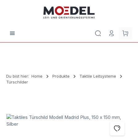
Zum Hauptinhalt springen
Waren
Du bist hier:
Home
Produkte
Taktile Leitsysteme
Türschilder
Bildergalerie überspringen