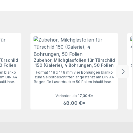
Türschild
Zubehör, Milchglasfolien für Türschild
0 Folien
150 (Galerie), 4 Bohrungen, 50 Folien
z
en blanko
Format 148 x 148 mm vier Bohrungen blanko
 am DIN A4
zum Selbstbeschriften angestanzt am DIN A4
haltUnsere
Bogen für Laserdrucker 50 Folien InhaltUnsere
 (Galerie),
Milchglasfolien für das Türschild 150 (Galerie),
n keine
vier Bohrungen, 50 Folien lassen keine
Varianten ab
17,30 €*
rdrucker.
Wünsche offen. Geeignet für Laserdrucker.
68,00 €*