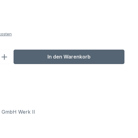
kosten
ib den gewünschten Wert ein oder benu
In den Warenkorb
l GmbH Werk II