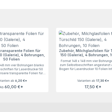
transparente Folien für
Zubehör, Milchglasfolien für 
0 (Galerie), 4 Bohrungen,
150 (Galerie), 4 Bohrungen, 1
50 Folien
Format 148 x 148 mm vier Bohrung
zum Selbstbeschriften angestanzt
148 mm vier Bohrungen blanko
Bogen für Laserdrucker 10 Folien In
chriften für Laserdrucker 50
Milchglasfolien für das Türschild 150
Unsere transparente Folien für
vier Bohrungen, 10 Folien lasse
150 (Galerie), 50 Folien lassen
rianten ab
6,20 €*
Varianten ab
17,30 €*
Wünsche offen. Geeignet für Lase
sche offen. Geeignet für
vier Bohrungen. Angestanzt auf
60,00 €*
17,50 €*
Ab
DIN A4 Bogen.