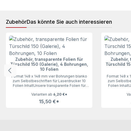
Zubehör
Das könnte Sie auch interessieren
Produktgalerie überspringen
Zubehör, transparente Folien für
Zubehör, 
Türschild 150 (Galerie), 4 Bohrungen,
Türschild 15
10 Folien
Format 148 x 148 mm vier Bohrungen blanko
Format 148 x 
zum Selbstbeschriften für Laserdrucker 10
zum Selbstbes
Folien InhaltUnsere transparente Folien für
Folien Inhalt
das Türschild 150 (Galerie), 10 Folien lassen
das Türschild 
Varianten ab
6,20 €*
Va
keine Wünsche offen. Geeignet für
keine Wün
Laserdrucker, vier Bohrungen. Angestanzt auf
Laserdrucker, 
15,50 €*
DIN A4 Bogen.