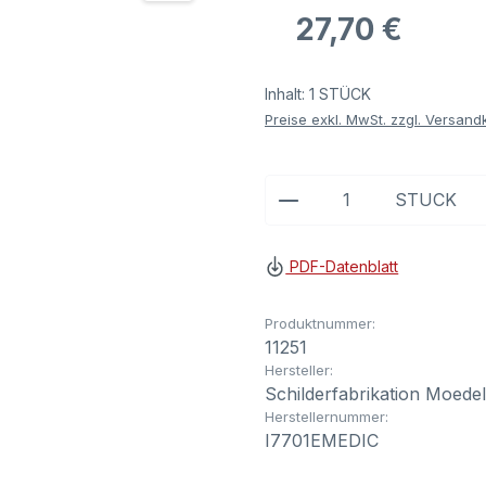
Regulärer Preis:
27,70 €
Inhalt:
1 STÜCK
Preise exkl. MwSt. zzgl. Versand
Produkt Anzahl: G
STÜCK
PDF-Datenblatt
Produktnummer:
11251
Hersteller:
Schilderfabrikation Moede
Herstellernummer:
I7701EMEDIC