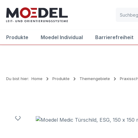
m Hauptinhalt springen
Zur Suche springen
Zur Hauptnavigation springen
Produkte
Moedel Individual
Barrierefreiheit
Du bist hier:
Home
Produkte
Themengebiete
Praxissch
Bildergalerie überspringen