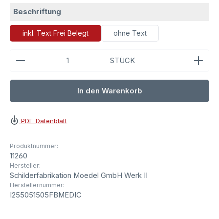
auswählen
Beschriftung
inkl. Text Frei Belegt
ohne Text
Produkt Anzahl: Gib den gewünschten Wert ein ode
STÜCK
In den Warenkorb
PDF-Datenblatt
Produktnummer:
11260
Hersteller:
Schilderfabrikation Moedel GmbH Werk II
Herstellernummer:
I255051505FBMEDIC