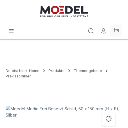
Zum Hauptinhalt springen
Waren
Du bist hier:
Home
Produkte
Themengebiete
Praxisschilder
Bildergalerie überspringen