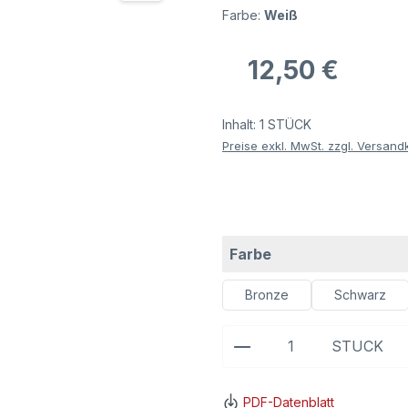
Farbe:
Weiß
Regulärer Preis:
12,50 €
Inhalt:
1 STÜCK
Preise exkl. MwSt. zzgl. Versand
auswählen
Farbe
Bronze
Schwarz
Produkt Anzahl: G
STÜCK
PDF-Datenblatt