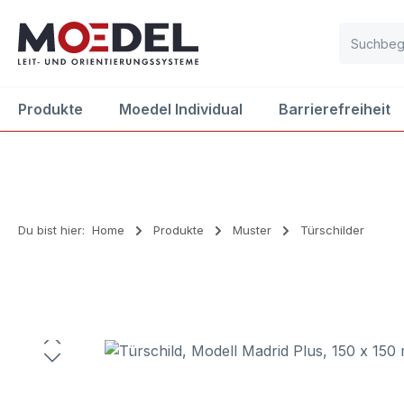
m Hauptinhalt springen
Zur Suche springen
Zur Hauptnavigation springen
Produkte
Moedel Individual
Barrierefreiheit
Du bist hier:
Home
Produkte
Muster
Türschilder
Bildergalerie überspringen