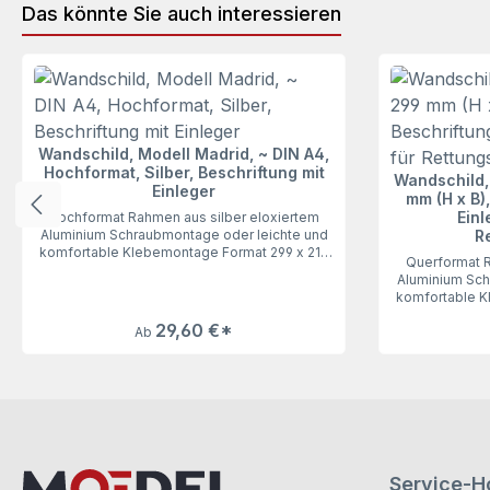
Das könnte Sie auch interessieren
Produktgalerie überspringen
Wandschild, Modell Madrid, ~ DIN A4,
Hochformat, Silber, Beschriftung mit
Wandschild,
Einleger
mm (H x B),
Einl
Hochformat Rahmen aus silber eloxiertem
Aluminium Schraubmontage oder leichte und
R
komfortable Klebemontage Format 299 x 212
Querformat R
mm (H x B) dies entspricht ~ DIN A4
Aluminium Sch
Beschriftung mit individuell bedruckbarer
komfortable K
Beschriftungseinlage (wechselbar)
mm (H x B) 
Abdeckung entspiegeltUnser Wandschild
29,60 €*
Ab
bedruckba
Modell Madrid ~ DIN A4, Hochformat, Silber,
(wechselbar)
überzeugt durch seine Flexibilität. Für die
Wandschild Mo
Schraubmontage sind auf der Rückseite
B), Querformat
bereits entsprechende Öffnungen
Flexibilität. 
ausgestanzt. Wir empfehlen aber die schnelle
der Rückse
und risikofreie Klebemontage. Hierzu sind
Öffnungen aus
hochleistungsfähige Marken-Klebepads auf
die schnelle 
der Rückseite angebracht. Die Beschriftung
Außer Sie legen
erfolgt durch wechselbare Einlagen (z. B. aus
Service-Ho
Fluchtwegzeic