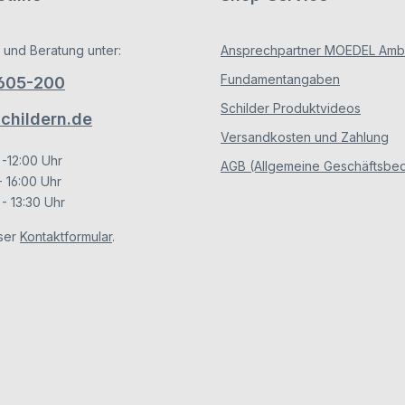
ung erfolgt durch wechselbare
 aus Papier). Somit bietet Ihnen
d viel Raum für die persönliche
 und Beratung unter:
Ansprechpartner MOEDEL Ambe
i neuen Türschildern sind die
en durch Schutzfolien vor
Fundamentangaben
/605-200
gesichert. Diese bitte vor der
ehen (dies betrifft die Vorder-
Schilder Produktvideos
 Dieses Format ist optimiert für
hildern.de
age von Rettungszeichen.
Versandkosten und Zahlung
 -12:00 Uhr
AGB (Allgemeine Geschäftsbe
- 16:00 Uhr
- 13:30 Uhr
ser
Kontaktformular
.