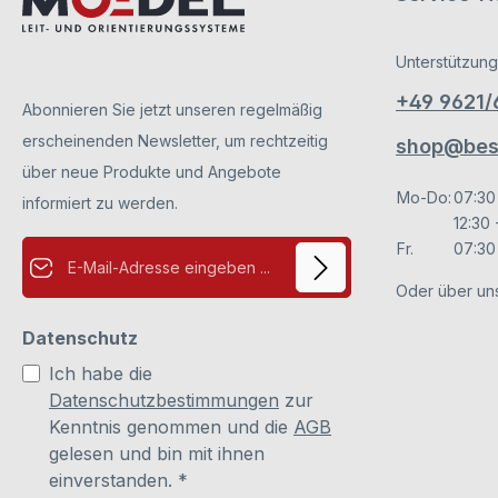
Papier). Diese können mit einem
Die Beschrift
handelsüblichen Drucker (z. B. Tinte- oder
Einlagen (z. B.
Laserdrucker) bedruckt werden. Somit bietet
unser Türschil
Ihnen unser Türschild viel Raum für die
Unterstützung
Gestaltung.Be
persönliche Gestaltung.Bei neuen
Abdeckung
Türschildern sind die Abdeckungen durch
+49 9621
Verkratzungen 
Abonnieren Sie jetzt unseren regelmäßig
Schutzfolien vor Verkratzungen gesichert.
Benutzung abzi
Diese bitte vor der Benutzung abziehen (dies
erscheinenden Newsletter, um rechtzeitig
und Rückseite).
shop@besc
betrifft die Vorder- und Rückseite).
die Einl
Papiereinleger sind nicht im Lieferumfang
über neue Produkte und Angebote
enthalten. Diese bitte separat unter Zubehör
Mo-Do:
07:30
informiert zu werden.
bestellen.
12:30 
E-Mail-Adresse*
Fr.
07:30 
Oder über un
Datenschutz
Ich habe die
Datenschutzbestimmungen
zur
Kenntnis genommen und die
AGB
gelesen und bin mit ihnen
einverstanden.
*