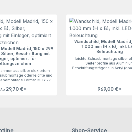
Wandschild, Modell Madrid,
1.000 mm (H x B), inkl. L
 Modell Madrid, 150 x 299
Beleuchtung
 Silber, Beschriftung mit
eger, optimiert für
leichte Schraubmontage silber el
ettungszeichen
Seitenprofile aus Aluminiu
Beschriftungsträger aus Acryl (opa
ahmen aus silber eloxiertem
750 x 1.000 mm (H x B) Beschriftung
raubmontage oder leichte und
den Artikel WEEE-Reg.-Nr. DE 1613
lebemontage Format 150 x 299
Wandschild Modell Madrid 750 x 1
Beschriftung mit individuell
x B), inkl. LED-Beleuchtung bestic
29,70 €*
969,00 €*
rer Beschriftungseinlage
Ab
seine starke und gleichmäßgie Bel
 Abdeckung entspiegeltUnser
Für eine leichte Schraubmontage si
dell Madrid 150 x 299 mm (H x
Rückseite bereits die Öffnungen au
, Silber, überzeugt durch seine
Die Beschriftung erfolgt direkt auf 
Für die Schraubmontage sind auf
entweder mit Folienplot oder 
ite bereits entsprechende
hochauflösenden Direktdruck.Bitte 
gestanzt. Wir empfehlen aber
Elektro-Installationen nur von
und risikofreie Klebemontage.
Fachmann ausführen.
 ein Rettungszeichen ein (z. B.
tline
Shop-Service
hen oder Brandschutzzeichen).