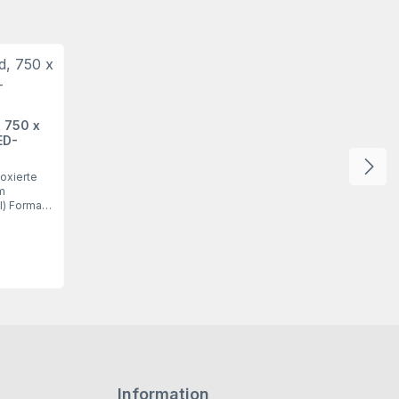
 750 x
ED-
oxierte
m
l) Format
 direkt auf
2819Unser
.000 mm (H
ht durch
euchtung.
nd auf der
sgestanzt.
den Artikel
einem
lassen Sie
 einem
Information