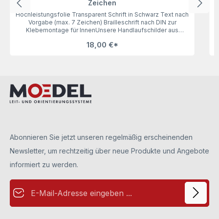
Zeichen
Hochleistungsfolie Transparent Schrift in Schwarz Text nach
Vorgabe (max. 7 Zeichen) Brailleschrift nach DIN zur
W
Klebemontage für InnenUnsere Handlaufschilder aus
transparenter Folie mit schwarzer Schrift (max. 7 Zeichen)
18,00 €*
sind praxisbewährt. Angebracht an Handläufen bei
Treppenauf- und Abgängen weisen sie blinden und
sehbehinderten Menschen den Weg. Bitte teilen Sie uns bei
Ihrer Anfrage Ihren Wunschtext und Handlaufdurchmesser
mit.
Abonnieren Sie jetzt unseren regelmäßig erscheinenden
Newsletter, um rechtzeitig über neue Produkte und Angebote
informiert zu werden.
E-Mail-Adresse*