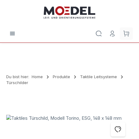
Zum Hauptinhalt springen
Waren
Du bist hier:
Home
Produkte
Taktile Leitsysteme
Türschilder
Bildergalerie überspringen