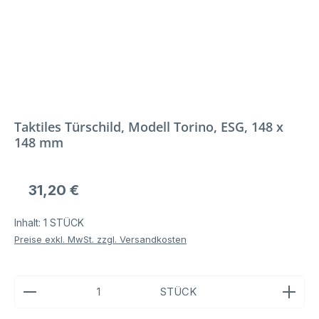
Taktiles Türschild, Modell Torino, ESG, 148 x
148 mm
Regulärer Preis:
31,20 €
Inhalt:
1 STÜCK
Preise exkl. MwSt. zzgl. Versandkosten
Produkt Anzahl: Gib den gewünschten Wert ein ode
STÜCK