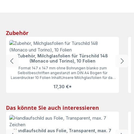
Produktgalerie überspringen
Zubehör
Zubehör, Milchglasfolien für Türschild 148
(Monaco und Torino), 10 Folien
Format 147 x 147 mm ohne Bohrungen blanko zum
Selbstbeschriften angestanzt am DIN A4 Bogen für
Laserdrucker 10 Folien InhaltUnsere Milchglasfolien für das
Türschild 148 (Monaco und Torino), 10 Folien lassen keine
17,30 €*
Wünsche offen. Geeignet für Laserdrucker, ohne
Bohrungen.
Produktgalerie überspringen
Das könnte Sie auch interessieren
g
Handlaufschild aus Folie, Transparent, max. 7