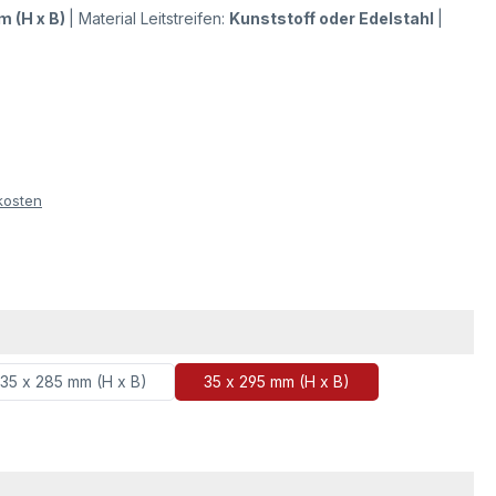
m (H x B)
|
Material Leitstreifen:
Kunststoff oder Edelstahl
|
kosten
ählen
35 x 285 mm (H x B)
35 x 295 mm (H x B)
wählen