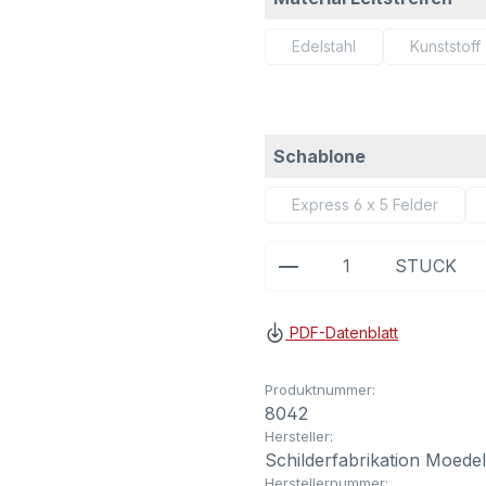
Edelstahl
Kunststoff
(Diese Option ist zurzeit 
(Diese
auswählen
Schablone
Express 6 x 5 Felder
(Diese Option ist z
Produkt Anzahl: G
STÜCK
PDF-Datenblatt
Produktnummer:
8042
Hersteller:
Schilderfabrikation Moede
Herstellernummer: