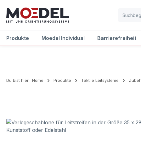
m Hauptinhalt springen
Zur Suche springen
Zur Hauptnavigation springen
Produkte
Moedel Individual
Barrierefreiheit
Du bist hier:
Home
Produkte
Taktile Leitsysteme
Zubeh
Bildergalerie überspringen