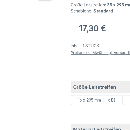
Größe Leitstreifen:
35 x 295 m
Schablone:
Standard
Regulärer Preis:
17,30 €
Inhalt:
1 STÜCK
Preise exkl. MwSt. zzgl. Versand
ausw
Größe Leitstreifen
16 x 295 mm (H x B)
aus
Material Leitstreifen