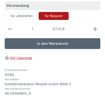
auswählen
Verwendung
für Leitstreifen
für Noppen
Produkt Anzahl: Gib den gewünschten Wert ein ode
STÜCK
In den Warenkorb
PDF-Datenblatt
Produktnummer:
10584
Hersteller:
Schilderfabrikation Moedel GmbH Werk II
Herstellernummer:
IBLSKRAMPE_R