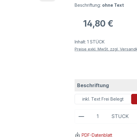
Beschriftung:
ohne Text
Regulärer Preis:
14,80 €
Inhalt:
1 STÜCK
Preise exkl. MwSt. zzgl. Versand
auswählen
Beschriftung
inkl. Text Frei Belegt
Produkt Anzahl: G
STÜCK
PDF-Datenblatt