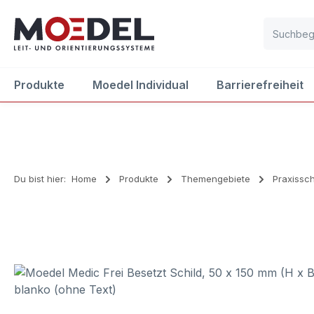
m Hauptinhalt springen
Zur Suche springen
Zur Hauptnavigation springen
Produkte
Moedel Individual
Barrierefreiheit
Du bist hier:
Home
Produkte
Themengebiete
Praxissch
Bildergalerie überspringen