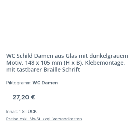
WC Schild Damen aus Glas mit dunkelgrauem
Motiv, 148 x 105 mm (H x B), Klebemontage,
mit tastbarer Braille Schrift
Piktogramm:
WC Damen
Regulärer Preis:
27,20 €
Inhalt:
1 STÜCK
Preise exkl. MwSt. zzgl. Versandkosten