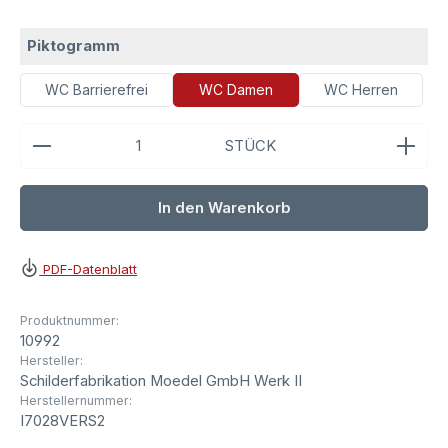
auswählen
Piktogramm
WC Barrierefrei
WC Damen
WC Herren
Produkt Anzahl: Gib den gewünschten Wert ein ode
STÜCK
In den Warenkorb
PDF-Datenblatt
Produktnummer:
10992
Hersteller:
Schilderfabrikation Moedel GmbH Werk II
Herstellernummer:
I7028VERS2