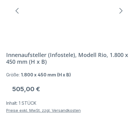
Innenaufsteller (Infostele), Modell Rio, 1.800 x
450 mm (H x B)
Größe:
1.800 x 450 mm (H x B)
Regulärer Preis:
505,00 €
Inhalt:
1 STÜCK
Preise exkl. MwSt. zzgl. Versandkosten