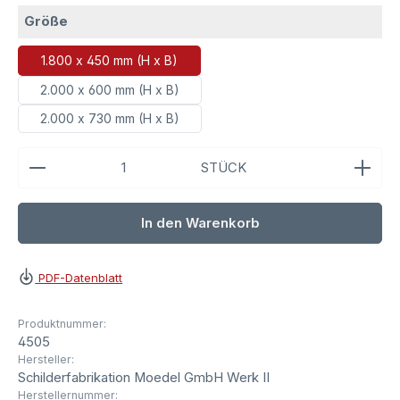
auswählen
Größe
1.800 x 450 mm (H x B)
2.000 x 600 mm (H x B)
2.000 x 730 mm (H x B)
Produkt Anzahl: Gib den gewünschten Wert ein ode
STÜCK
In den Warenkorb
PDF-Datenblatt
Produktnummer:
4505
Hersteller:
Schilderfabrikation Moedel GmbH Werk II
Herstellernummer: