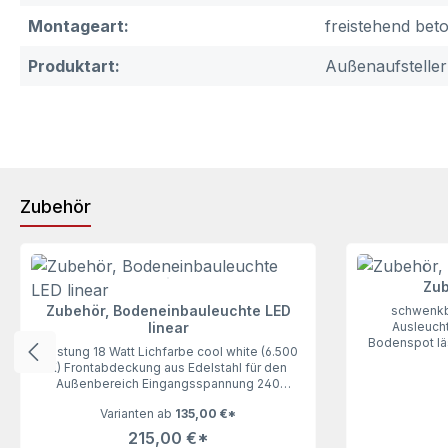
Montageart:
freistehend beto
Produktart:
Außenaufsteller
Zubehör
Produktgalerie überspringen
Zub
Zubehör, Bodeneinbauleuchte LED
schwenkba
linear
Ausleuch
Bodenspot lä
Leistung 18 Watt Lichfarbe cool white (6.500
bringt Lich
K) Frontabdeckung aus Edelstahl für den
Zubehör für a
Außenbereich Eingangsspannung 240
Beleuchtung ha
VUnsere Bodeneinbauleuchte LED linear lässt
nur vom F
Varianten ab
135,00 €*
keine Wünsche offen und bringt
gleichmäßiges Licht ins Dunkel.
215,00 €*
Unerlässliches Zubehör für alle Schilder, die