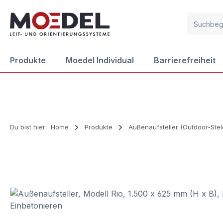
m Hauptinhalt springen
Zur Suche springen
Zur Hauptnavigation springen
Produkte
Moedel Individual
Barrierefreiheit
Du bist hier:
Home
Produkte
Außenaufsteller (Outdoor-Stel
Bildergalerie überspringen