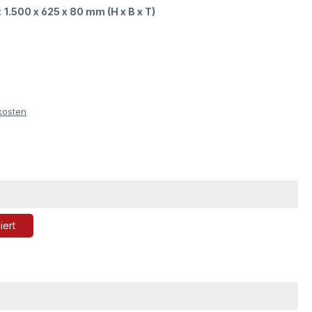
:
1.500 x 625 x 80 mm (H x B x T)
kosten
iert