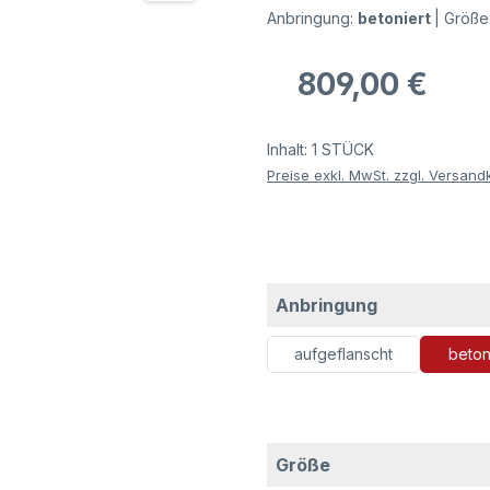
Anbringung:
betoniert
|
Größe
Regulärer Preis:
809,00 €
Inhalt:
1 STÜCK
Preise exkl. MwSt. zzgl. Versand
auswählen
Anbringung
aufgeflanscht
beton
auswählen
Größe