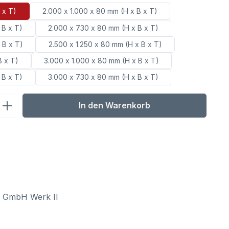
 x T)
2.000 x 1.000 x 80 mm (H x B x T)
 B x T)
2.000 x 730 x 80 mm (H x B x T)
 B x T)
2.500 x 1.250 x 80 mm (H x B x T)
B x T)
3.000 x 1.000 x 80 mm (H x B x T)
 B x T)
3.000 x 730 x 80 mm (H x B x T)
ib den gewünschten Wert ein oder benu
In den Warenkorb
l GmbH Werk II