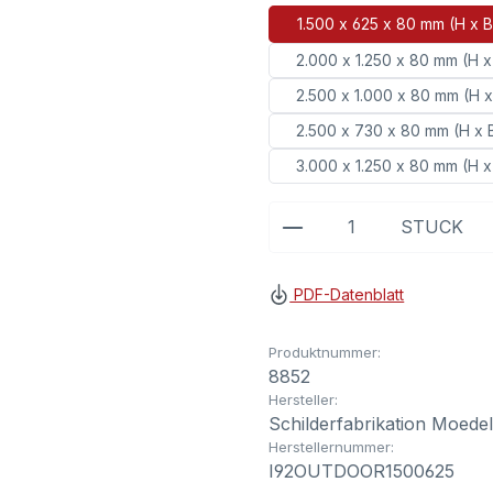
1.500 x 625 x 80 mm (H x B
2.000 x 1.250 x 80 mm (H x
2.500 x 1.000 x 80 mm (H x
2.500 x 730 x 80 mm (H x 
3.000 x 1.250 x 80 mm (H x
Produkt Anzahl: G
STÜCK
PDF-Datenblatt
Produktnummer:
8852
Hersteller:
Schilderfabrikation Moede
Herstellernummer:
I92OUTDOOR1500625