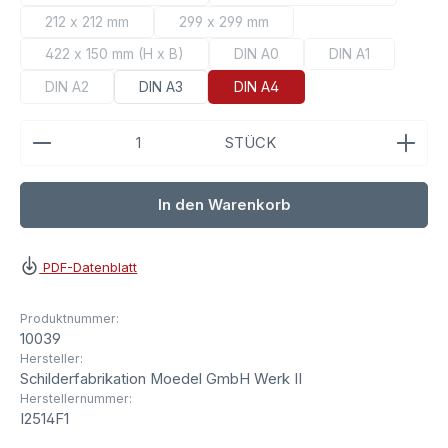
(Diese Option ist zurzeit nicht verfügbar.)
(Diese Option ist zurzeit
212 x 212 mm
299 x 299 mm
(Diese Option ist zurzeit nicht verfügbar.)
(Diese Option ist zurzeit nicht verfügb
422 x 150 mm (H x B)
DIN A0
DIN A1
(Diese Option ist zurzeit nicht verfügbar.)
(Diese Option ist zurzeit nicht ve
(Diese Option ist
DIN A2
DIN A3
DIN A4
(Diese Option ist zurzeit nicht verfügbar.)
Produkt Anzahl: Gib den gewünschten Wert ein ode
STÜCK
In den Warenkorb
PDF-Datenblatt
Produktnummer:
10039
Hersteller:
Schilderfabrikation Moedel GmbH Werk II
Herstellernummer:
I2514F1