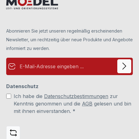
vor der Benutzung abziehen (dies betrifft die Vorder- und
Rückseite).Hinweis: Die Beschriftungseinlagen sind nicht im
Lieferumfang enthalten und können separat unter Zubehör
bestellt werden.
Abonnieren Sie jetzt unseren regelmäßig erscheinenden
Newsletter, um rechtzeitig über neue Produkte und Angebote
informiert zu werden.
E-Mail-Adresse*
Datenschutz
Ich habe die
Datenschutzbestimmungen
zur
Kenntnis genommen und die
AGB
gelesen und bin
mit ihnen einverstanden.
*