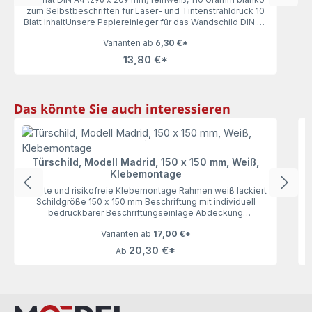
zum Selbstbeschriften für Laser- und Tintenstrahldruck 10
Blatt InhaltUnsere Papiereinleger für das Wandschild DIN A4
(Madrid, Frankfurt, Oslo und Rio), 10 Blatt lassen keine
Varianten ab
6,30 €*
Wünsche offen. Mit 110 Gramm haben die Einleger genau
die richtige Stärke zum bequemen Ausdrucken und
13,80 €*
Einlegen.
Produktgalerie überspringen
Das könnte Sie auch interessieren
F
Türschild, Modell Madrid, 150 x 150 mm, Weiß,
R
Klebemontage
leichte und risikofreie Klebemontage Rahmen weiß lackiert
Schildgröße 150 x 150 mm Beschriftung mit individuell
bedruckbarer Beschriftungseinlage Abdeckung
entspiegeltUnser Türschild Modell Madrid 150 x 150 mm in
Varianten ab
17,00 €*
Weiß besticht durch seine Stabilität und Wertigkeit. Die
Beschriftungseinlagen (aus Papier) können selbst gestaltet,
20,30 €*
Ab
ausgedruckt (mit handelsüblichen Tinten- oder
Laserdrucker) und einfach gewechselt werden. Somit bietet
Ihnen unser Türschild viel Raum für die persönliche
Gestaltung.Bei neuen Türschildern sind die Abdeckungen
durch Schutzfolien vor Verkratzungen gesichert. Diese bitte