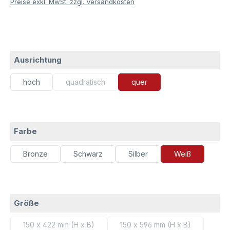
Preise exkl. MwSt. zzgl. Versandkosten
auswählen
Ausrichtung
hoch
quadratisch
quer
(Diese Option ist zurzeit nicht verfügbar.)
auswählen
Farbe
Bronze
Schwarz
Silber
Weiß
auswählen
Größe
150 x 422 mm (H x B)
150 x 596 mm (H x B)