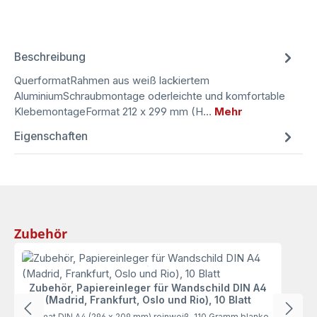
Beschreibung
QuerformatRahmen aus weiß lackiertem
AluminiumSchraubmontage oderleichte und komfortable
KlebemontageFormat 212 x 299 mm (H…
Mehr
Eigenschaften
Produktgalerie überspringen
Zubehör
Zubehör, Papiereinleger für Wandschild DIN A4
(Madrid, Frankfurt, Oslo und Rio), 10 Blatt
Format DIN A4 (296 x 209 mm) reinweiß, 110 Gramm blanko