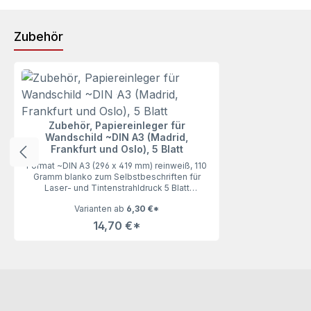
Zubehör
Produktgalerie überspringen
Zubehör, Papiereinleger für
Wandschild ~DIN A3 (Madrid,
Frankfurt und Oslo), 5 Blatt
Format ~DIN A3 (296 x 419 mm) reinweiß, 110
Gramm blanko zum Selbstbeschriften für
Laser- und Tintenstrahldruck 5 Blatt
InhaltUnsere Papiereinleger für das
Varianten ab
6,30 €*
Wandschild ~DIN A3 (Madrid, Frankfurt und
Oslo), 5 Blatt lassen keine Wünsche offen. Mit
14,70 €*
110 Gramm haben die Einleger genau die
richtige Stärke zum bequemen Ausdrucken
und Einlegen.