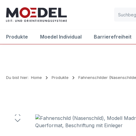
m Hauptinhalt springen
Zur Suche springen
Zur Hauptnavigation springen
Produkte
Moedel Individual
Barrierefreiheit
Du bist hier:
Home
Produkte
Fahnenschilder (Nasenschilde
Bildergalerie überspringen