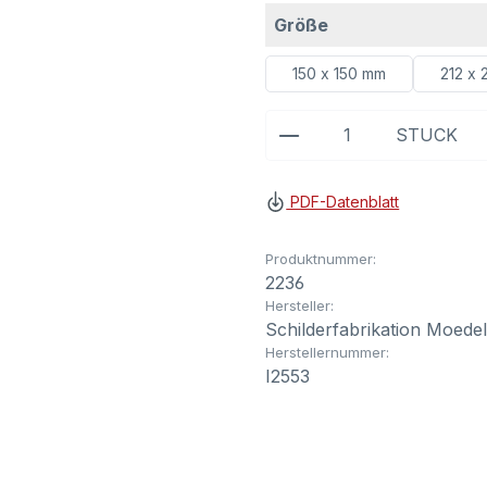
auswählen
Größe
150 x 150 mm
212 x 
Produkt Anzahl: G
STÜCK
PDF-Datenblatt
Produktnummer:
2236
Hersteller:
Schilderfabrikation Moede
Herstellernummer:
I2553