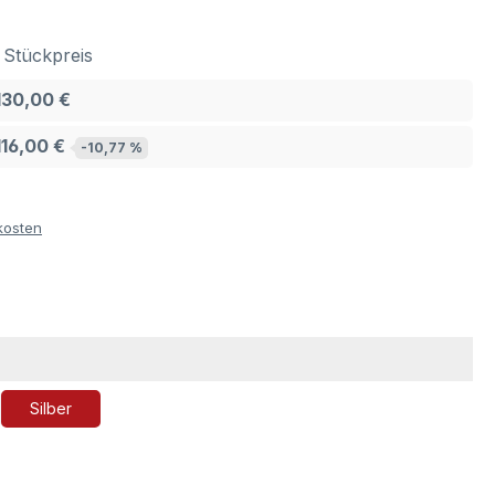
Stückpreis
130,00 €
116,00 €
-10,77 %
kosten
Silber
icht verfügbar.)
tion ist zurzeit nicht verfügbar.)