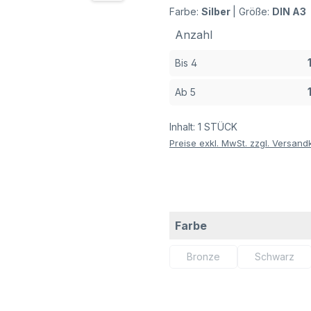
Farbe:
Silber
|
Größe:
DIN A3
Anzahl
Bis
4
Ab
5
Inhalt:
1 STÜCK
Preise exkl. MwSt. zzgl. Versand
auswählen
Farbe
Bronze
Schwarz
(Diese Option ist zurzeit n
(Diese Op