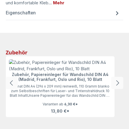
und komfortable Kleb…
Mehr
Eigenschaften
Produktgalerie überspringen
Zubehör
Zubehör, Papiereinleger für Wandschild DIN A4
(Madrid, Frankfurt, Oslo und Rio), 10 Blatt
Format DIN A4 (296 x 209 mm) reinweiß, 110 Gramm blanko
zum Selbstbeschriften für Laser- und Tintenstrahldruck 10
Blatt InhaltUnsere Papiereinleger für das Wandschild DIN A4
(Madrid, Frankfurt, Oslo und Rio), 10 Blatt lassen keine
Varianten ab
6,30 €*
Wünsche offen. Mit 110 Gramm haben die Einleger genau
die richtige Stärke zum bequemen Ausdrucken und
13,80 €*
Einlegen.