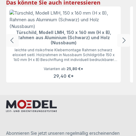
Produktgalerie überspringen
Das könnte Sie auch interessieren
Türschild, Modell LMH, 150 x 160 mm (H x B),
Rahmen aus Aluminium (Schwarz) und Holz
(Nussbaum)
leichte und risikofreie Klebemontage Rahmen schwarz
eloxiert seitl. Holzrahmen in Nussbaum Schildgröße 150 x
160 mm (H x B) Beschriftung mit individuell bedruckbarer
Beschriftungseinlage Abdeckung entspiegeltUnser
Varianten ab
25,80 €*
Türschild Modell LMH 150 in Schwarz & Nussbaum besticht
w
durch sein einzigartiges Design und seine Wertigkeit. Die
29,40 €*
Beschriftungseinlagen (aus Papier) können selbst gestaltet,
ausgedruckt (mit handelsüblichen Tinten- oder
Laserdrucker) und einfach gewechselt werden. Somit bietet
Ihnen unser Türschild viel Raum für die persönliche
Gestaltung.Bei neuen Türschildern sind die Abdeckungen
durch Schutzfolien vor Verkratzungen gesichert. Diese bitte
vor der Benutzung abziehen (dies betrifft die Vorder- und
Rückseite).Hinweis: Die Beschriftungseinlagen sind nicht im
Lieferumfang enthalten und können separat unter Zubehör
bestellt werden.
Abonnieren Sie jetzt unseren regelmäßig erscheinenden