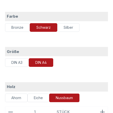
auswählen
Farbe
Bronze
Schwarz
Silber
auswählen
Größe
DIN A3
DIN A4
auswählen
Holz
Ahorn
Eiche
Nussbaum
Produkt Anzahl: Gib den gewünschten Wert ein ode
STÜCK