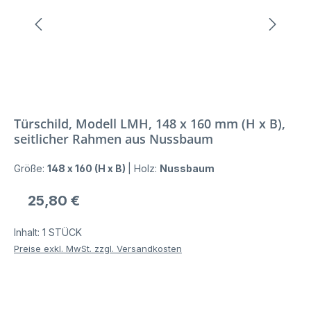
Türschild, Modell LMH, 148 x 160 mm (H x B),
seitlicher Rahmen aus Nussbaum
Größe:
148 x 160 (H x B)
|
Holz:
Nussbaum
Regulärer Preis:
25,80 €
Inhalt:
1 STÜCK
Preise exkl. MwSt. zzgl. Versandkosten