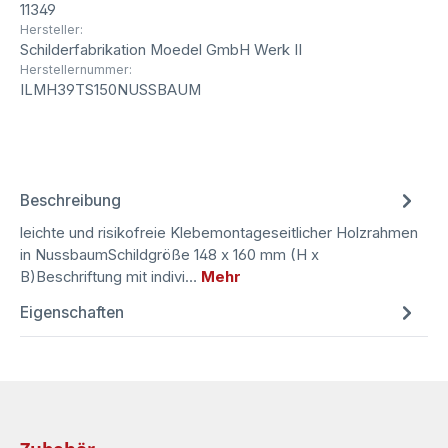
11349
Hersteller:
Schilderfabrikation Moedel GmbH Werk II
Herstellernummer:
ILMH39TS150NUSSBAUM
Beschreibung
leichte und risikofreie Klebemontageseitlicher Holzrahmen
in NussbaumSchildgröße 148 x 160 mm (H x
B)Beschriftung mit indivi…
Mehr
Eigenschaften
Produktgalerie überspringen