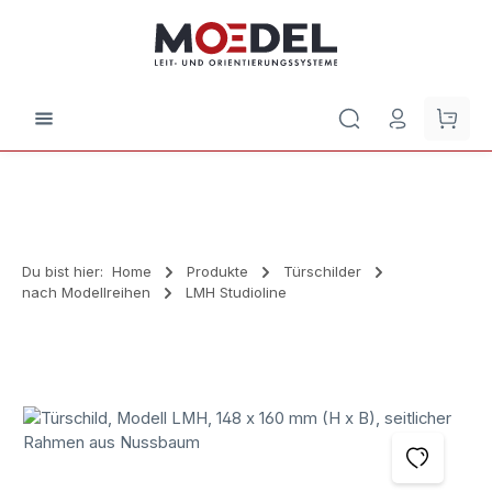
Zum Hauptinhalt springen
Waren
Du bist hier:
Home
Produkte
Türschilder
nach Modellreihen
LMH Studioline
Bildergalerie überspringen