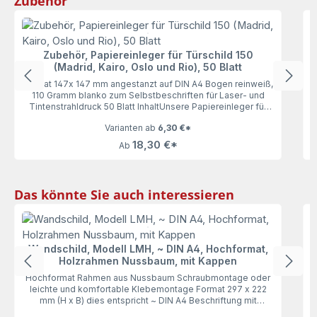
Zubehör
F
Zubehör, Papiereinleger für Türschild 150
(Madrid, Kairo, Oslo und Rio), 50 Blatt
Format 147x 147 mm angestanzt auf DIN A4 Bogen reinweiß,
110 Gramm blanko zum Selbstbeschriften für Laser- und
Tintenstrahldruck 50 Blatt InhaltUnsere Papiereinleger für
das Türschild 150 (Madrid, Kairo, Oslo und Rio), 50 Blatt
Varianten ab
6,30 €*
lassen keine Wünsche offen. Mit 110 Gramm haben die
Einleger genau die richtige Stärke zum bequemen
18,30 €*
Ab
Ausdrucken und Einlegen. Vorgestanzt auf DIN A4 wird die
Motiverstellung zum Kinderspiel.
Produktgalerie überspringen
Das könnte Sie auch interessieren
Wandschild, Modell LMH, ~ DIN A4, Hochformat,
Holzrahmen Nussbaum, mit Kappen
Hochformat Rahmen aus Nussbaum Schraubmontage oder
leichte und komfortable Klebemontage Format 297 x 222
mm (H x B) dies entspricht ~ DIN A4 Beschriftung mit
individuell bedruckbarer Beschriftungseinlage (wechselbar)