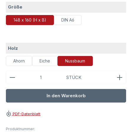
auswählen
Größe
148 x 160 (H x B)
DIN A6
auswählen
Holz
Ahorn
Eiche
Nussbaum
Produkt Anzahl: Gib den gewünschten Wert ein ode
STÜCK
In den Warenkorb
PDF-Datenblatt
Produktnummer: