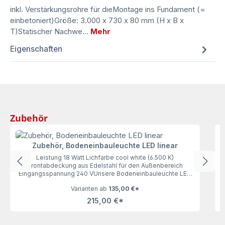
inkl. Verstärkungsrohre für dieMontage ins Fundament (=
einbetoniert)Größe: 3.000 x 730 x 80 mm (H x B x
T)Statischer Nachwe…
Mehr
Eigenschaften
Produktgalerie überspringen
Zubehör
Zubehör, Bodeneinbauleuchte LED linear
Leistung 18 Watt Lichfarbe cool white (6.500 K)
Frontabdeckung aus Edelstahl für den Außenbereich
Eingangsspannung 240 VUnsere Bodeneinbauleuchte LED
linear lässt keine Wünsche offen und bringt gleichmäßiges
Varianten ab
135,00 €*
Licht ins Dunkel. Unerlässliches Zubehör für alle Schilder,
die keine eigene Beleuchtung haben. Elektoinstallationen
215,00 €*
bitte nur vom Fachmann ausführen lassen.