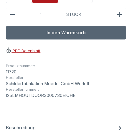
Produkt Anzahl: Gib den gewünschten Wert ein ode
STÜCK
In den Warenkorb
PDF-Datenblatt
Produktnummer:
11720
Hersteller:
Schilderfabrikation Moedel GmbH Werk II
Herstellernummer:
I25LMHOUTDOOR3000730EICHE
Beschreibung