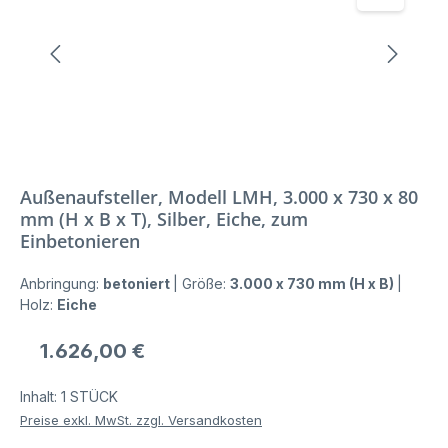
Außenaufsteller, Modell LMH, 3.000 x 730 x 80
mm (H x B x T), Silber, Eiche, zum
Einbetonieren
Anbringung:
betoniert
|
Größe:
3.000 x 730 mm (H x B)
|
Holz:
Eiche
Regulärer Preis:
1.626,00 €
Inhalt:
1 STÜCK
Preise exkl. MwSt. zzgl. Versandkosten