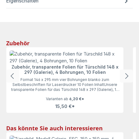
Eigenschaften
Produktgalerie überspringen
Zubehör
Zubehör, transparente Folien für Türschild 148 x
297 (Galerie), 4 Bohrungen, 10 Folien
Format 146 x 295 mm vier Bohrungen blanko zum
Selbstbeschriften für Laserdrucker 10 Folien InhaltUnsere
L
transparente Folien für das Türschild 148 x 297 (Galerie), 10
Folien lassen keine Wünsche offen. Geeignet für
Varianten ab
6,20 €*
Laserdrucker, vier Bohrungen. Angestanzt auf DIN A4 Bogen.
15,50 €*
Produktgalerie überspringen
Das könnte Sie auch interessieren