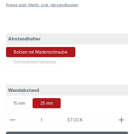
Preise exkl. MwSt. zzgl. Versandkosten
auswählen
Abstandhalter
Bolzen mit Madenschraube
Schraubmechanismus
(Diese Option ist zurzeit nicht verfügbar.)
auswählen
Wandabstand
15 mm
25 mm
Produkt Anzahl: Gib den gewünschten Wert ein ode
STÜCK