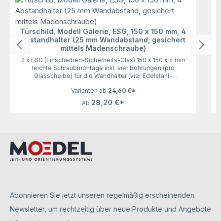
Türschild, Modell Galerie, ESG, 150 x 150 mm, 4
Abstandhalter (25 mm Wandabstand, gesichert
mittels Madenschraube)
A
2 x ESG (Einscheiben-Sicherheits-Glas) 150 x 150 x 4 mm
leichte Schraubmontage inkl. vier Bohrungen (pro
Glasscheibe) für die Wandhalter (vier Edelstahl-
Abstandhalter inklusive) 25 mm Wandabstand, Abstandhalter
Varianten ab
24,60 €*
gesichert mittels Madenschraube Beschriftung mit
individuell bedruckbarer BeschriftungseinlageUnser
28,20 €*
Ab
Türschild Modell Galerie, 150 x 150 mm mit 25 mm
Wandabstand und 4 Abstandhalter zeichnet sich durch sein
klares Design aus. Es lässt sich überall montieren, wo eine
stilvolle Wiedergabe von Informationen gefordert ist. Die
Beschriftungseinlagen können selbst gestaltet,
ausgedruckt (mit handelsüblichem Laserdrucker) und
einfach gewechselt werden. Somit bietet Ihnen unser
Türschild viel Raum für die persönliche Gestaltung.Hinweis:
Die Beschriftungseinlagen sind nicht im Lieferumfang
enthalten und können separat unter Zubehör bestellt
werden.
Abonnieren Sie jetzt unseren regelmäßig erscheinenden
Newsletter, um rechtzeitig über neue Produkte und Angebote