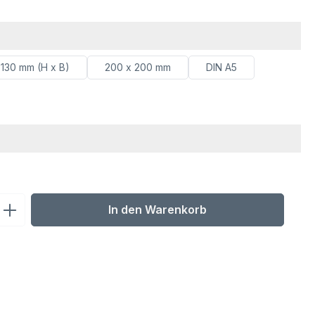
 130 mm (H x B)
200 x 200 mm
DIN A5
n
n ist zurzeit nicht verfügbar.)
ib den gewünschten Wert ein oder benu
In den Warenkorb