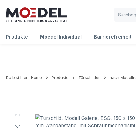
m Hauptinhalt springen
Zur Suche springen
Zur Hauptnavigation springen
Produkte
Moedel Individual
Barrierefreiheit
Du bist hier:
Home
Produkte
Türschilder
nach Modellr
Bildergalerie überspringen