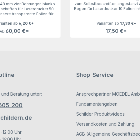
zum Selbstbeschriften angestanzt
148 mm vier Bohrungen blanko
Bogen für Laserdrucker 10 Folien In
chriften für Laserdrucker 50
Milchglasfolien für das Türschild 150
Unsere transparente Folien für
vier Bohrungen, 10 Folien lasse
150 (Galerie), 50 Folien lassen
rianten ab
6,20 €*
Varianten ab
17,30 €*
Wünsche offen. Geeignet für Lase
sche offen. Geeignet für
vier Bohrungen. Angestanzt auf
60,00 €*
17,50 €*
Ab
DIN A4 Bogen.
tline
Shop-Service
 und Beratung unter:
Ansprechpartner MOEDEL Ambe
Fundamentangaben
/605-200
Schilder Produktvideos
hildern.de
Versandkosten und Zahlung
 -12:00 Uhr
AGB (Allgemeine Geschäftsbe
- 16:00 Uhr