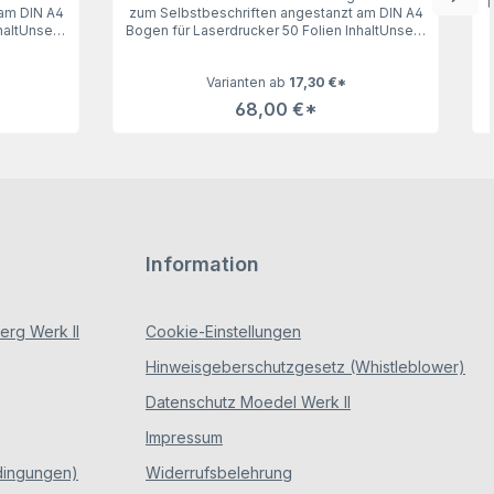
 am DIN A4
zum Selbstbeschriften angestanzt am DIN A4
haltUnsere
Bogen für Laserdrucker 50 Folien InhaltUnsere
 (Galerie),
Milchglasfolien für das Türschild 150 (Galerie),
n keine
vier Bohrungen, 50 Folien lassen keine
Varianten ab
17,30 €*
rdrucker.
Wünsche offen. Geeignet für Laserdrucker.
68,00 €*
Information
rg Werk II
Cookie-Einstellungen
Hinweisgeberschutzgesetz (Whistleblower)
Datenschutz Moedel Werk II
Impressum
dingungen)
Widerrufsbelehrung