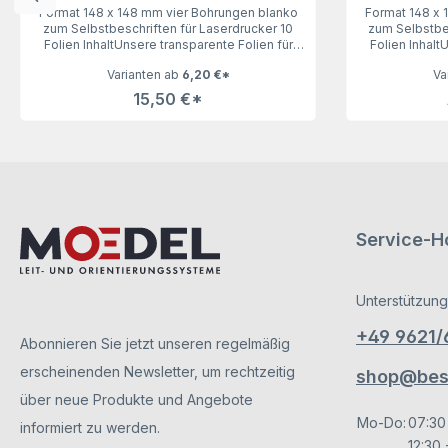
Format 148 x 148 mm vier Bohrungen blanko
Format 148 x 
zum Selbstbeschriften für Laserdrucker 10
zum Selbstbes
Folien InhaltUnsere transparente Folien für
Folien Inhalt
das Türschild 150 (Galerie), 10 Folien lassen
das Türschild 
Varianten ab
6,20 €*
Va
keine Wünsche offen. Geeignet für
keine Wün
Laserdrucker, vier Bohrungen. Angestanzt auf
Laserdrucker, 
15,50 €*
DIN A4 Bogen.
Service-Ho
Unterstützung
+49 9621
Abonnieren Sie jetzt unseren regelmäßig
erscheinenden Newsletter, um rechtzeitig
shop@besc
über neue Produkte und Angebote
Mo-Do:
07:30
informiert zu werden.
12:30 