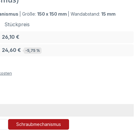
anismus
|
Größe:
150 x 150 mm
|
Wandabstand:
15 mm
Stückpreis
26,10 €
24,60 €
-5,75 %
kosten
n
e
Schraubmechanismus