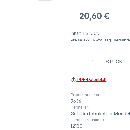
Regulärer Preis:
20,60 €
Inhalt:
1 STÜCK
Preise exkl. MwSt. zzgl. Versand
Produkt Anzahl: G
STÜCK
PDF-Datenblatt
Produktnummer:
7636
Hersteller:
Schilderfabrikation Moede
Herstellernummer:
I2130