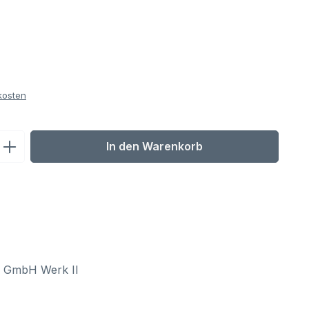
kosten
ib den gewünschten Wert ein oder benu
In den Warenkorb
l GmbH Werk II