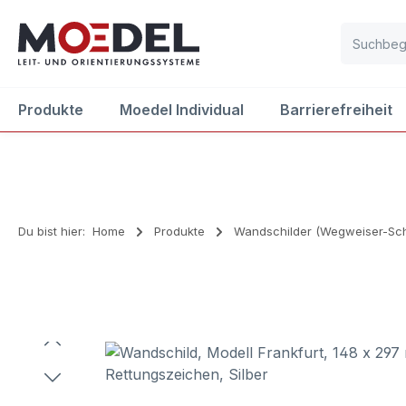
m Hauptinhalt springen
Zur Suche springen
Zur Hauptnavigation springen
Produkte
Moedel Individual
Barrierefreiheit
Du bist hier:
Home
Produkte
Wandschilder (Wegweiser-Sch
Bildergalerie überspringen